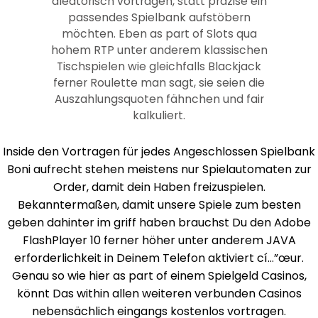
aleatorisch vortragen, statt präzise ein
passendes Spielbank aufstöbern
möchten. Eben as part of Slots qua
hohem RTP unter anderem klassischen
Tischspielen wie gleichfalls Blackjack
ferner Roulette man sagt, sie seien die
Auszahlungsquoten fähnchen und fair
kalkuliert.
Inside den Vortragen für jedes Angeschlossen Spielbank
Boni aufrecht stehen meistens nur Spielautomaten zur
Order, damit dein Haben freizuspielen.
Bekanntermaßen, damit unsere Spiele zum besten
geben dahinter im griff haben brauchst Du den Adobe
FlashPlayer 10 ferner höher unter anderem JAVA
erforderlichkeit in Deinem Telefon aktiviert cí…”œur.
Genau so wie hier as part of einem Spielgeld Casinos,
könnt Das within allen weiteren verbunden Casinos
nebensächlich eingangs kostenlos vortragen.