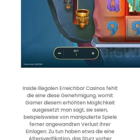
Inside illegalen Erreichbar Casinos fehlt
die eine diese Genehmigung, womit
Gamer diesem erhöhten Möglichkeit
ausgesetzt man sagt, sie seien,
beispielsweise von manipulierte Spiele
ferner angewandten Verlust ihrer
Einlagen. Zu tun haben etwa die eine
Altersverifikation, das Sturz vorher