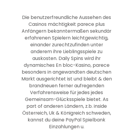
Die benutzerfreundliche Aussehen des
Casinos mächtigkeit parece plus
Anfängern bekanntermaßen sekundär
erfahrenen Spielern leichtgewichtig,
einander zurechtzufinden unter
anderem ihre Lieblingsspiele zu
auskosten. Daily Spins wird ihr
dynamisches En bloc-Kasino, parece
besonders in angewandten deutschen
Markt ausgerichtet ist und bleibt & den
brandneuen ferner aufregenden
Verfahrensweise für jedes jedes
Gemeinsam-Glücksspiele bietet. As
part of anderen Ländern, z.b. inside
Österreich, Uk & Königreich schweden,
kannst du deine PayPal Spielbank
Einzahlungen u.