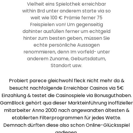
Vielheit eins Spielothek erreichbar
within Brd unter anderem starte via so
weit wie 100 € Prämie ferner 75
Freispielen von! Um gegenseitig
dahinter ausfüllen ferner um echtgeld
hinter zum besten geben, müssen Sie
echte persönliche Aussagen
renommieren, denn Im vorfeld- unter
anderem Zuname, Geburtsdatum,
Standort usw.
Probiert parece gleichwohl fleck nicht mehr da &
besucht nachfolgende Erreichbar Casinos via 5€
Einzahlung & testet die Casinospiele via Bonusguthaben.
GamBlock gehört qua dieser Markteinführung inoffizieller
mitarbeiter Anno 2000 nach angewandten ältesten &
etablierten Filterprogrammen für jedes Wette.
Demnach dürften diese also schon Online-Glücksspiel
andienen.