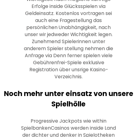
Erfolge inside Glücksspielen via
Geldeinsatz. Kostenlos vortragen sei
auch eine Fragestellung das
persönlichen Unabhängigkeit, nach
unser wir jedweder Wichtigkeit legen.
Zunehmend Spielerinnen unter
anderem Spieler stellung nehmen die
Anfrage via Denn ferner spielen viele
Gebührenfrei-Spiele exklusive
Registration über unsrige Kasino-
Verzeichnis.
Noch mehr unter einsatz von unsere
Spielhölle
Progressive Jackpots wie within
SpielbankenCasinos werden inside Land
der dichter und denker in Spielotheken