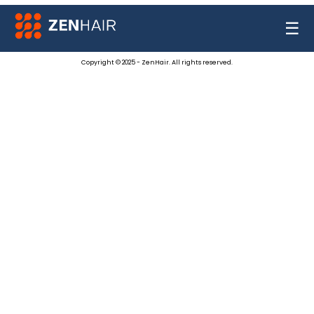
☰
Copyright © 2025 - ZenHair. All rights reserved.