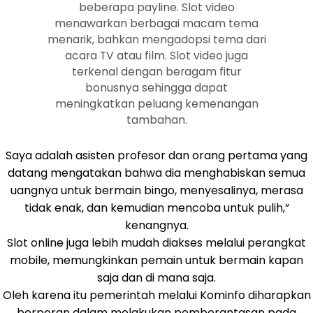
beberapa payline. Slot video
menawarkan berbagai macam tema
menarik, bahkan mengadopsi tema dari
acara TV atau film. Slot video juga
terkenal dengan beragam fitur
bonusnya sehingga dapat
meningkatkan peluang kemenangan
tambahan.
Saya adalah asisten profesor dan orang pertama yang
datang mengatakan bahwa dia menghabiskan semua
uangnya untuk bermain bingo, menyesalinya, merasa
tidak enak, dan kemudian mencoba untuk pulih,”
kenangnya.
Slot online juga lebih mudah diakses melalui perangkat
mobile, memungkinkan pemain untuk bermain kapan
saja dan di mana saja.
Oleh karena itu pemerintah melalui Kominfo diharapkan
berperan dalam melakukan pemberantasan pada