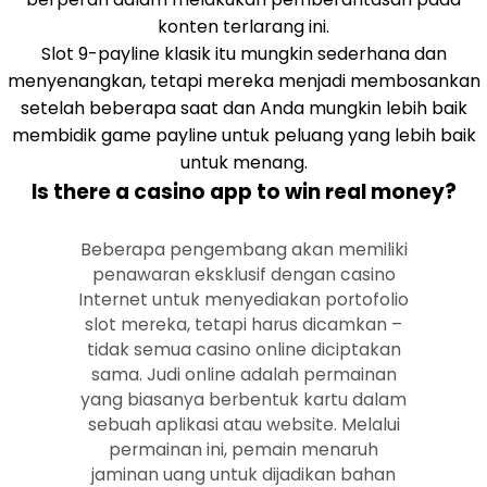
konten terlarang ini.
Slot 9-payline klasik itu mungkin sederhana dan
menyenangkan, tetapi mereka menjadi membosankan
setelah beberapa saat dan Anda mungkin lebih baik
membidik game payline untuk peluang yang lebih baik
untuk menang.
Is there a casino app to win real money?
Beberapa pengembang akan memiliki
penawaran eksklusif dengan casino
Internet untuk menyediakan portofolio
slot mereka, tetapi harus dicamkan –
tidak semua casino online diciptakan
sama. Judi online adalah permainan
yang biasanya berbentuk kartu dalam
sebuah aplikasi atau website. Melalui
permainan ini, pemain menaruh
jaminan uang untuk dijadikan bahan