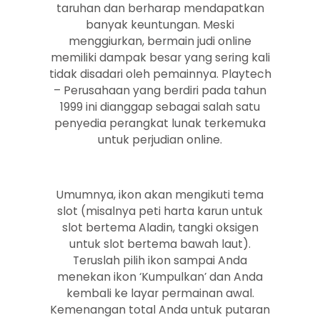
taruhan dan berharap mendapatkan
banyak keuntungan. Meski
menggiurkan, bermain judi online
memiliki dampak besar yang sering kali
tidak disadari oleh pemainnya. Playtech
– Perusahaan yang berdiri pada tahun
1999 ini dianggap sebagai salah satu
penyedia perangkat lunak terkemuka
untuk perjudian online.
Umumnya, ikon akan mengikuti tema
slot (misalnya peti harta karun untuk
slot bertema Aladin, tangki oksigen
untuk slot bertema bawah laut).
Teruslah pilih ikon sampai Anda
menekan ikon ‘Kumpulkan’ dan Anda
kembali ke layar permainan awal.
Kemenangan total Anda untuk putaran