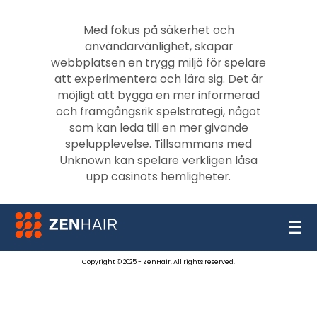
Med fokus på säkerhet och
användarvänlighet, skapar
webbplatsen en trygg miljö för spelare
att experimentera och lära sig. Det är
möjligt att bygga en mer informerad
och framgångsrik spelstrategi, något
som kan leda till en mer givande
spelupplevelse. Tillsammans med
Unknown kan spelare verkligen låsa
upp casinots hemligheter.
☰
Copyright © 2025 - ZenHair. All rights reserved.