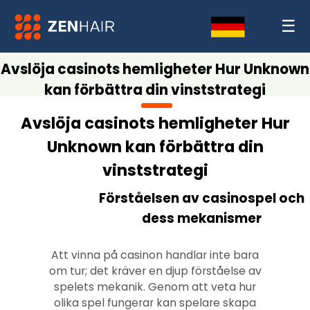
☰
Avslöja casinots hemligheter Hur Unknown
kan förbättra din vinststrategi
Avslöja casinots hemligheter Hur
Unknown kan förbättra din
vinststrategi
Förståelsen av casinospel och
dess mekanismer
Att vinna på casinon handlar inte bara
om tur; det kräver en djup förståelse av
spelets mekanik. Genom att veta hur
olika spel fungerar kan spelare skapa