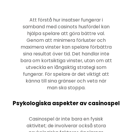
Att förstå hur insatser fungerar i
samband med casinots husfördel kan
hjälpa spelare att göra bättre val.
Genom att minimera förluster och
maximera vinster kan spelare förbättra
sina resultat över tid. Det handlar inte
bara om kortsiktiga vinster, utan om att
utveckla en långsiktig strategi som
fungerar. För spelare är det viktigt att
känna till sina gränser och veta när
man ska stoppa.
Psykologiska aspekter av casinospel
Casinospel är inte bara en fysisk
aktivitet; de involverar också stora