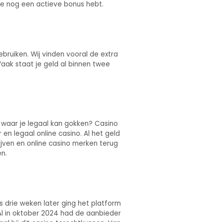
 je nog een actieve bonus hebt.
ebruiken. Wij vinden vooral de extra
aak staat je geld al binnen twee
o waar je legaal kan gokken? Casino
en legaal online casino. Al het geld
rijven en online casino merken terug
n.
ts drie weken later ging het platform
 Al in oktober 2024 had de aanbieder