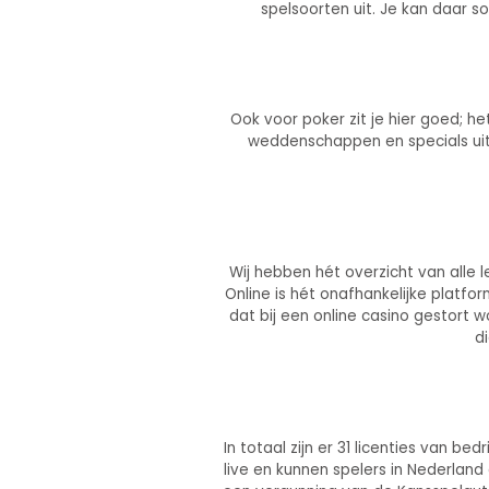
spelsoorten uit. Je kan daar s
Ook voor poker zit je hier goed; he
weddenschappen en specials uits
Wij hebben hét overzicht van alle 
Online is hét onafhankelijke platfo
dat bij een online casino gestort w
d
In totaal zijn er 31 licenties van b
live en kunnen spelers in Nederland