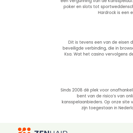
een vergunning van de Kansspelautor
poker en slots tot sportweddensc
Hardrock is een e
Dit is tevens een van de eisen 
beveiligde verbinding, die in bro
Ksa. Wat het casino vervolgens de
Sinds 2008 dé plek voor onafhankeli
bent van de risico’s van on
kansspelaanbieders. Op onze site vi
zijn toegestaan in Nederl