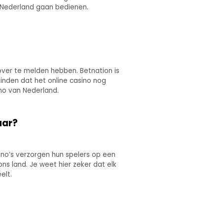
o Nederland gaan bedienen.
 over te melden hebben. Betnation is
j vinden dat het online casino nog
ino van Nederland.
aar?
ino’s verzorgen hun spelers op een
ns land. Je weet hier zeker dat elk
elt.