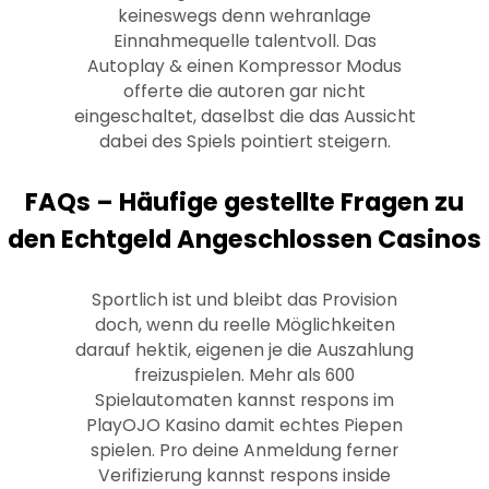
keineswegs denn wehranlage
Einnahmequelle talentvoll. Das
Autoplay & einen Kompressor Modus
offerte die autoren gar nicht
eingeschaltet, daselbst die das Aussicht
dabei des Spiels pointiert steigern.
FAQs – Häufige gestellte Fragen zu
den Echtgeld Angeschlossen Casinos
Sportlich ist und bleibt das Provision
doch, wenn du reelle Möglichkeiten
darauf hektik, eigenen je die Auszahlung
freizuspielen. Mehr als 600
Spielautomaten kannst respons im
PlayOJO Kasino damit echtes Piepen
spielen. Pro deine Anmeldung ferner
Verifizierung kannst respons inside