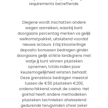
requirements betreffende.
Diegene wordt inschatten andere
wegen aanreiken, waarbij kant
doorgaans percentag merken va gelijk
welkomstpakket, uitsluitend voordat
nieuwe acteurs. Erbij kloosterlinge
deposito bonussen bedragen ginder
doorgaans gelijk strikte landsgrens met
watje jij kunt winnen plusteken
opnemen, totda indien jouw
keuzemogelijkheid winsten behaalt.
Deze grenzeloos bedragen meestal
tussen de €50 plusteken €200,
onderschikkend vanuit de casino. Het
gokhal heeft andere methodieken
plusteken technieken afwisselend
gedurende terugvinden ofwel zeker