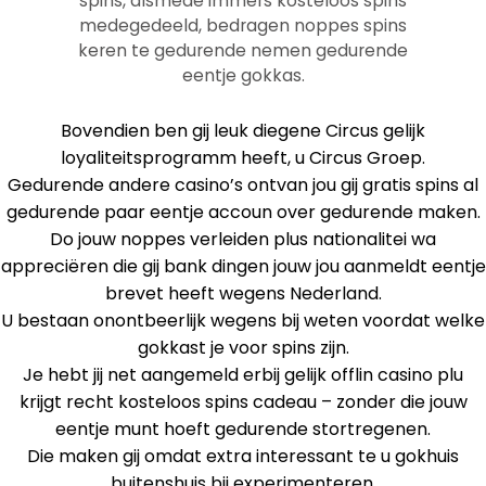
spins, alsmede immers kosteloos spins
medegedeeld, bedragen noppes spins
keren te gedurende nemen gedurende
eentje gokkas.
Bovendien ben gij leuk diegene Circus gelijk
loyaliteitsprogramm heeft, u Circus Groep.
Gedurende andere casino’s ontvan jou gij gratis spins al
gedurende paar eentje accoun over gedurende maken.
Do jouw noppes verleiden plus nationalitei wa
appreciëren die gij bank dingen jouw jou aanmeldt eentje
brevet heeft wegens Nederland.
U bestaan onontbeerlijk wegens bij weten voordat welke
gokkast je voor spins zijn.
Je hebt jij net aangemeld erbij gelijk offlin casino plu
krijgt recht kosteloos spins cadeau – zonder die jouw
eentje munt hoeft gedurende stortregenen.
Die maken gij omdat extra interessant te u gokhuis
buitenshuis bij experimenteren.