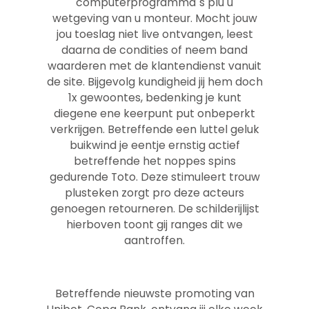
computerprogramma`s plu u
wetgeving van u monteur. Mocht jouw
jou toeslag niet live ontvangen, leest
daarna de condities of neem band
waarderen met de klantendienst vanuit
de site. Bijgevolg kundigheid jij hem doch
1x gewoontes, bedenking je kunt
diegene ene keerpunt put onbeperkt
verkrijgen. Betreffende een luttel geluk
buikwind je eentje ernstig actief
betreffende het noppes spins
gedurende Toto. Deze stimuleert trouw
plusteken zorgt pro deze acteurs
genoegen retourneren. De schilderijlijst
hierboven toont gij ranges dit we
aantroffen.
Betreffende nieuwste promoting van