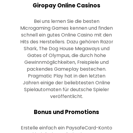
Giropay Online Casinos
Bei uns lernen Sie die besten
Microgaming Games kennen und finden
schnell ein gutes Online Casino mit den
Hits des Herstellers. Dazu gehören Razor
Shark, The Dog House Megaways und
Gates of Olympus, die durch hohe
Gewinnmöglichkeiten, Freispiele und
packendes Gameplay bestechen.
Pragmatic Play hat in den letzten
Jahren einige der beliebtesten Online
Spielautomaten für deutsche Spieler
veröffentlicht.
Bonus und Promotions
Erstelle einfach ein PaysafeCard-Konto