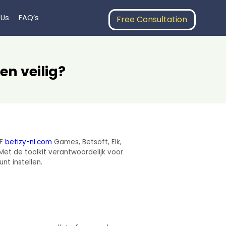
 Us
FAQ’s
Free Consultation
en veilig?
BF
betizy-nl.com
Games, Betsoft, Elk,
et de toolkit verantwoordelijk voor
nt instellen.