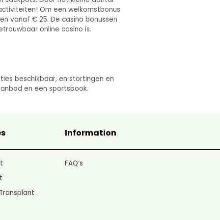
o activiteiten! Om een welkomstbonus
rten vanaf € 25. De casino bonussen
trouwbaar online casino is.
oties beschikbaar, en stortingen en
laanbod en een sportsbook.
es
Information
t
FAQ’s
t
 Transplant