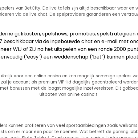
 spelers van BetCity. De live tafels zijn altijd beschikbaar waar e
ceren via de live chat. De spelproviders garanderen een vertrou
oderne gokkasten, spelshows, promoties, spelstrategieë
7 beschikbaar via de ingebouwde chat en e-mail met onder
nneer WIJ of ZIJ na het uitspelen van een ronde 2000 pu
nvoudig (‘easy’) een weddenschap (‘bet’) kunnen plaats
uikelijk voor een online casino en kan mogelijk sommige spelers 
a zal je account als premium VIP-lid dagelijks gecontroleerd wor
met bonussen met de laagst mogelijke inzetvereisten. Dit gokbedri
uitbaten van online casino’s.
elers kunnen profiteren van veel sportaanbiedingen zoals welko
ts om er maar een paar te noemen. Wat betreft de gaming lobby
eën zoals Slots, Table & Crash games, Live casino, Lucky games e