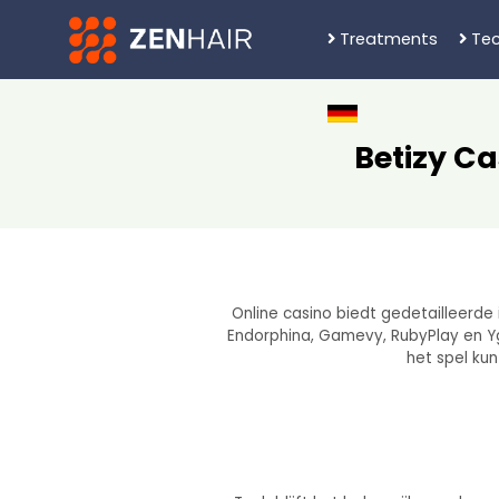
Treatments
Tec
Betizy Ca
Online casino biedt gedetailleerde
Endorphina, Gamevy, RubyPlay en Yg
het spel kun