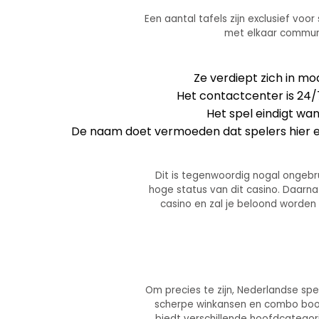
Een aantal tafels zijn exclusief voor
met elkaar communi
Ze verdiept zich in m
Het contactcenter is 24/
Het spel eindigt wa
De naam doet vermoeden dat spelers hier ee
Dit is tegenwoordig nogal ongebr
hoge status van dit casino. Daarn
casino en zal je beloond worden 
Om precies te zijn, Nederlandse sp
scherpe winkansen en combo boos
biedt verschillende hoofdcategori