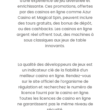
d’une expérience de jeu diversifiée et
enrichissante. Ces promotions, offertes
par des casinos en ligne comme Azur
Casino et Magical Spin, peuvent inclure
des tours gratuits, des bonus de dépôt,
ou des cashbacks. Les casinos en ligne
argent réel offrent tout, des machines à
sous classiques aux jeux de table
innovants.
La qualité des développeurs de jeux est
un indicateur clé de la fiabilité d’un
meilleur casino en ligne. Rendez-vous
sur le site officiel de l’organisme de
régulation et recherchez le numéro de
licence fourni par le casino en ligne.
Toutes les licences de casino en ligne
ne garantissent pas le même niveau de
sécurité.