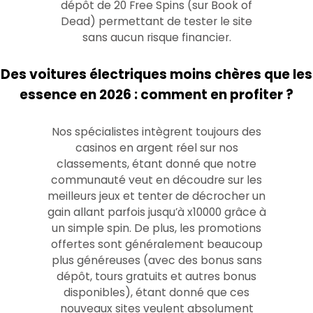
dépôt de 20 Free Spins (sur Book of
Dead) permettant de tester le site
sans aucun risque financier.
Des voitures électriques moins chères que les
essence en 2026 : comment en profiter ?
Nos spécialistes intègrent toujours des
casinos en argent réel sur nos
classements, étant donné que notre
communauté veut en découdre sur les
meilleurs jeux et tenter de décrocher un
gain allant parfois jusqu’à x10000 grâce à
un simple spin. De plus, les promotions
offertes sont généralement beaucoup
plus généreuses (avec des bonus sans
dépôt, tours gratuits et autres bonus
disponibles), étant donné que ces
nouveaux sites veulent absolument