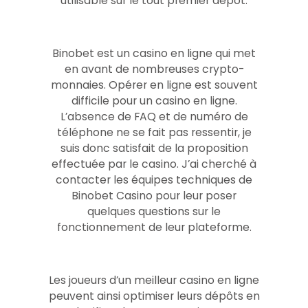
utilisable sur le tout premier dépôt.
Binobet est un casino en ligne qui met
en avant de nombreuses crypto-
monnaies. Opérer en ligne est souvent
difficile pour un casino en ligne.
L’absence de FAQ et de numéro de
téléphone ne se fait pas ressentir, je
suis donc satisfait de la proposition
effectuée par le casino. J’ai cherché à
contacter les équipes techniques de
Binobet Casino pour leur poser
quelques questions sur le
fonctionnement de leur plateforme.
Les joueurs d’un meilleur casino en ligne
peuvent ainsi optimiser leurs dépôts en