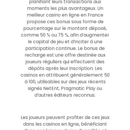
planifiant leurs transactions aux
moments les plus avantageux. Un
meilleur casino en ligne en France
propose ces bonus sous forme de
pourcentage sur le montant déposé,
comme 50 % ou 75 %, afin d’augmenter
le capital de jeu et d’inciter à une
participation continue. Le bonus de
recharge est une offre destinée aux
joueurs réguliers qui effectuent des
dépôts après leur inscription. Les
casinos en attribuent généralement 50
à 100, utilisables sur des jeux récents
signés NetEnt, Pragmatic Play ou
d’autres éditeurs reconnus.
Les joueurs peuvent profiter de ces jeux
dans les casinos en ligne, bénéficiant