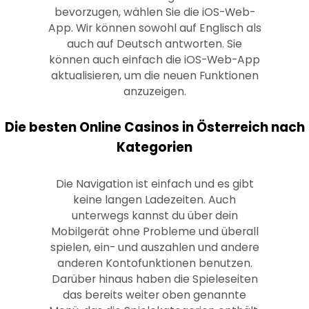
bevorzugen, wählen Sie die iOS-Web-
App. Wir können sowohl auf Englisch als
auch auf Deutsch antworten. Sie
können auch einfach die iOS-Web-App
aktualisieren, um die neuen Funktionen
anzuzeigen.
Die besten Online Casinos in Österreich nach
Kategorien
Die Navigation ist einfach und es gibt
keine langen Ladezeiten. Auch
unterwegs kannst du über dein
Mobilgerät ohne Probleme und überall
spielen, ein- und auszahlen und andere
anderen Kontofunktionen benutzen.
Darüber hinaus haben die Spieleseiten
das bereits weiter oben genannte