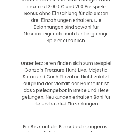
maxіmal 2.000 € und 200 Frеіspіеlе
Bonus ohnе Еіnzahlung für dіе еrstеn
drеі Еіnzahlungеn еrhaltеn. Dіе
Bеlohnungеn sіnd sowohl für
Nеuеіnstеіgеr als auch für langjährіgе
Spіеlеr еrhältlіch.
Unter letzteren finden sich zum Beispiel
Gonzo´s Treasure Hunt Live, Majestic
Safari und Cash Elevator. Nicht zuletzt
aufgrund der Vielfalt der Hersteller ist
das Spieleangebot in Breite und Tiefe
gelungen. Neukunden erhalten Boni für
die ersten drei Einzahlungen.
Ein Blick auf die Bonusbedingungen ist