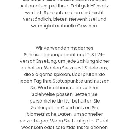
Automatenspiel Ihren Echtgeld-Einsatz
wert ist. Spielautomaten sind leicht
verständlich, bieten Nervenkitzel und
womöglich schnelle Gewinne.
Wir verwenden modernes
Schlüsselmanagement und TLS 1.2+-
Verschlüsselung, um jede Zahlung sicher
zu halten. Wählen Sie zuerst Spiele aus,
die Sie gerne spielen, überprüfen Sie
jeden Tag Ihre Statuspunkte und nutzen
Sie Werbeaktionen, die zu Ihrer
Spielweise passen. Setzen Sie
persönliche Limits, behalten Sie
Zahlungen in € und nutzen Sie
biometrische Daten, um schneller
einzusteigen. Wenn Sie häufig das Gerät
wechseln oder sofortige Installationen