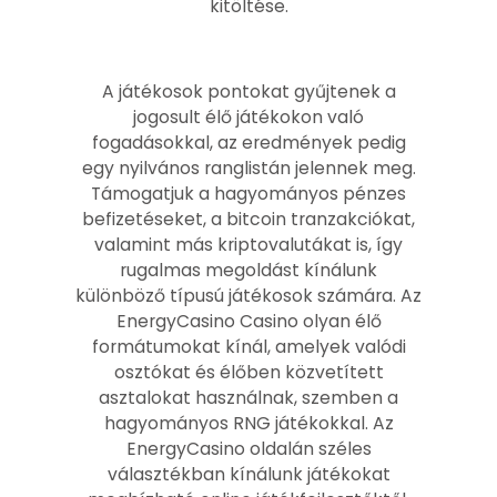
kitöltése.
A játékosok pontokat gyűjtenek a
jogosult élő játékokon való
fogadásokkal, az eredmények pedig
egy nyilvános ranglistán jelennek meg.
Támogatjuk a hagyományos pénzes
befizetéseket, a bitcoin tranzakciókat,
valamint más kriptovalutákat is, így
rugalmas megoldást kínálunk
különböző típusú játékosok számára. Az
EnergyCasino Casino olyan élő
formátumokat kínál, amelyek valódi
osztókat és élőben közvetített
asztalokat használnak, szemben a
hagyományos RNG játékokkal. Az
EnergyCasino oldalán széles
választékban kínálunk játékokat