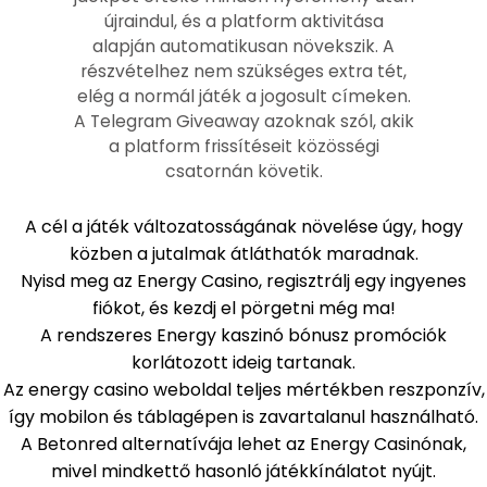
újraindul, és a platform aktivitása
alapján automatikusan növekszik. A
részvételhez nem szükséges extra tét,
elég a normál játék a jogosult címeken.
A Telegram Giveaway azoknak szól, akik
a platform frissítéseit közösségi
csatornán követik.
A cél a játék változatosságának növelése úgy, hogy
közben a jutalmak átláthatók maradnak.
Nyisd meg az Energy Casino, regisztrálj egy ingyenes
fiókot, és kezdj el pörgetni még ma!
A rendszeres Energy kaszinó bónusz promóciók
korlátozott ideig tartanak.
Az energy casino weboldal teljes mértékben reszponzív,
így mobilon és táblagépen is zavartalanul használható.
A Betonred alternatívája lehet az Energy Casinónak,
mivel mindkettő hasonló játékkínálatot nyújt.