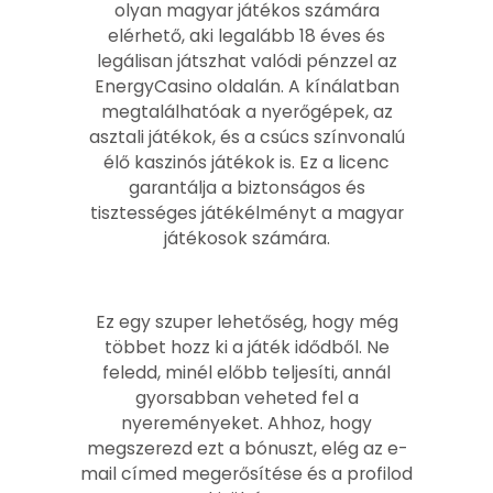
olyan magyar játékos számára
elérhető, aki legalább 18 éves és
legálisan játszhat valódi pénzzel az
EnergyCasino oldalán. A kínálatban
megtalálhatóak a nyerőgépek, az
asztali játékok, és a csúcs színvonalú
élő kaszinós játékok is. Ez a licenc
garantálja a biztonságos és
tisztességes játékélményt a magyar
játékosok számára.
Ez egy szuper lehetőség, hogy még
többet hozz ki a játék idődből. Ne
feledd, minél előbb teljesíti, annál
gyorsabban veheted fel a
nyereményeket. Ahhoz, hogy
megszerezd ezt a bónuszt, elég az e-
mail címed megerősítése és a profilod