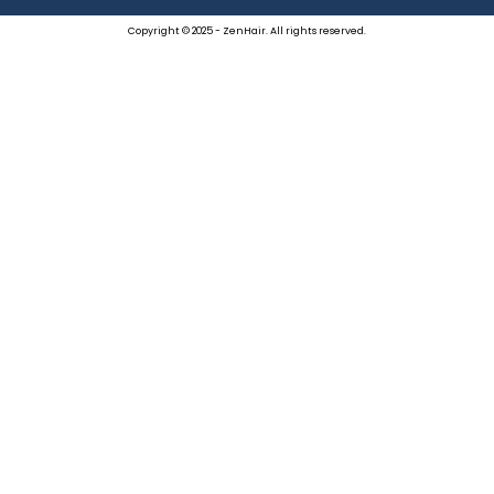
Copyright © 2025 - ZenHair. All rights reserved.