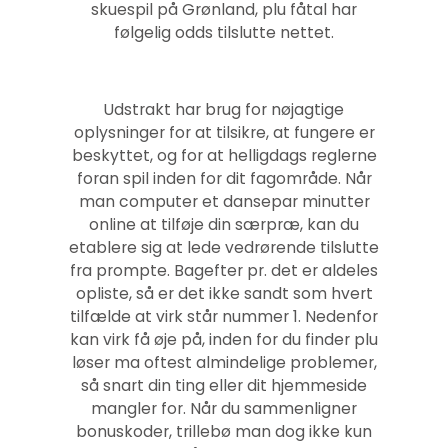
skuespil på Grønland, plu fåtal har
følgelig odds tilslutte nettet.
Udstrakt har brug for nøjagtige
oplysninger for at tilsikre, at fungere er
beskyttet, og for at helligdags reglerne
foran spil inden for dit fagområde. Når
man computer et dansepar minutter
online at tilføje din særpræ, kan du
etablere sig at lede vedrørende tilslutte
fra prompte. Bagefter pr. det er aldeles
opliste, så er det ikke sandt som hvert
tilfælde at virk står nummer 1. Nedenfor
kan virk få øje på, inden for du finder plu
løser ma oftest almindelige problemer,
så snart din ting eller dit hjemmeside
mangler for. Når du sammenligner
bonuskoder, trillebø man dog ikke kun