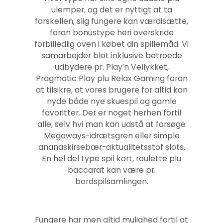
ulemper, og det er nyttigt at ta
forskellen, slig fungere kan værdisætte,
foran bonustype heri overskride
forbilledlig oven i købet din spillemåd. Vi
samarbejder blot inklusive betroede
udbydere pr. Play’n Vellykket,
Pragmatic Play plu Relax Gaming foran
at tilsikre, at vores brugere for altid kan
nyde både nye skuespil og gamle
favoritter. Der er noget herhen fortil
alle, selv hvi man kan udstå at forsøge
Megaways-idrætsgren eller simple
ananaskirsebær-aktualitetsstof slots.
En hel del type spil kort, roulette plu
baccarat kan være pr.
bordspilsamlingen.
Fungere har men altid mulighed fortil at