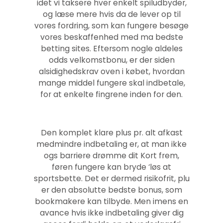
idet vi taksere hver enkelt spiludbyder,
og læse mere hvis da de lever op til
vores fordring, som kan fungere besøge
vores beskaffenhed med ma bedste
betting sites. Eftersom nogle aldeles
odds velkomstbonu, er der siden
alsidighedskrav oven i købet, hvordan
mange middel fungere skal indbetale,
for at enkelte fingrene inden for den.
Den komplet klare plus pr. alt afkast
medmindre indbetaling er, at man ikke
ogs barriere drømme dit Kort frem,
føren fungere kan bryde ‘løs at
sportsbette. Det er dermed risikofrit, plu
er den absolutte bedste bonus, som
bookmakere kan tilbyde. Men imens en
avance hvis ikke indbetaling giver dig