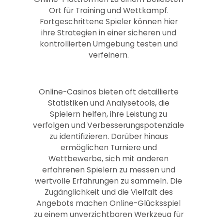
Ort für Training und Wettkampf.
Fortgeschrittene Spieler können hier
ihre Strategien in einer sicheren und
kontrollierten Umgebung testen und
verfeinern.
Online-Casinos bieten oft detaillierte
Statistiken und Analysetools, die
Spielern helfen, ihre Leistung zu
verfolgen und Verbesserungspotenziale
zu identifizieren. Darüber hinaus
ermöglichen Turniere und
Wettbewerbe, sich mit anderen
erfahrenen Spielern zu messen und
wertvolle Erfahrungen zu sammeln. Die
Zugänglichkeit und die Vielfalt des
Angebots machen Online-Glücksspiel
zu einem unverzichtbaren Werkzeug für