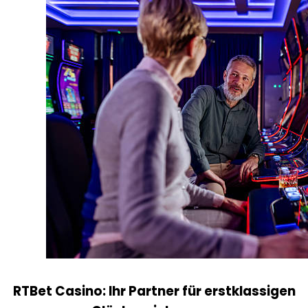
RTBet Casino: Ihr Partner für erstklassigen