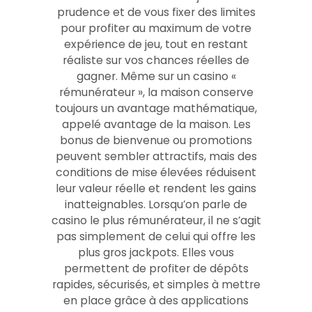
prudence et de vous fixer des limites
pour profiter au maximum de votre
expérience de jeu, tout en restant
réaliste sur vos chances réelles de
gagner. Même sur un casino «
rémunérateur », la maison conserve
toujours un avantage mathématique,
appelé avantage de la maison. Les
bonus de bienvenue ou promotions
peuvent sembler attractifs, mais des
conditions de mise élevées réduisent
leur valeur réelle et rendent les gains
inatteignables. Lorsqu’on parle de
casino le plus rémunérateur, il ne s’agit
pas simplement de celui qui offre les
plus gros jackpots. Elles vous
permettent de profiter de dépôts
rapides, sécurisés, et simples à mettre
en place grâce à des applications