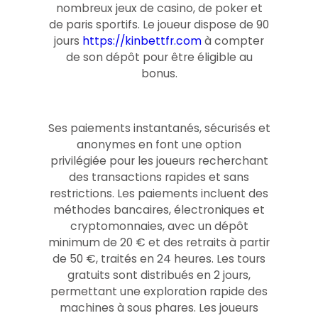
nombreux jeux de casino, de poker et
de paris sportifs. Le joueur dispose de 90
jours
https://kinbettfr.com
à compter
de son dépôt pour être éligible au
bonus.
Ses paiements instantanés, sécurisés et
anonymes en font une option
privilégiée pour les joueurs recherchant
des transactions rapides et sans
restrictions. Les paiements incluent des
méthodes bancaires, électroniques et
cryptomonnaies, avec un dépôt
minimum de 20 € et des retraits à partir
de 50 €, traités en 24 heures. Les tours
gratuits sont distribués en 2 jours,
permettant une exploration rapide des
machines à sous phares. Les joueurs