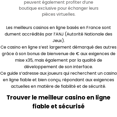
peuvent également profiter d’une
boutique exclusive pour échanger leurs
pièces virtuelles.
Les meilleurs casinos en ligne basés en France sont
dument accrédités par l’ANJ (Autorité Nationale des
Jeux).
Ce casino en ligne s’est largement démarqué des autres
grâce à son bonus de bienvenue de € aux exigences de
mise x35, mais également par la qualité de
développement de son interface.
Ce guide s’adresse aux joueurs qui recherchent un casino
en ligne fiable et bien conçu, répondant aux exigences
actuelles en matière de fiabilité et de sécurité.
Trouver le meilleur casino en ligne
fiable et sécurisé