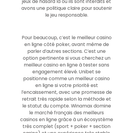
jeux de hasard là où ils sont interdits et
avons une politique claire pour soutenir
le jeu responsable.
Pour beaucoup, c’est le meilleur casino
en ligne côté poker, avant même de
parler d’autres sections. C’est une
option pertinente si vous cherchez un
meilleur casino en ligne à tester sans
engagement élevé. Unibet se
positionne comme un meilleur casino
en ligne si votre priorité est
l’encaissement, avec une promesse de
retrait très rapide selon la méthode et
le statut du compte. Winamax domine
le marché français des meilleurs
casinos en ligne grâce à un écosystème
très complet (sport + poker + section