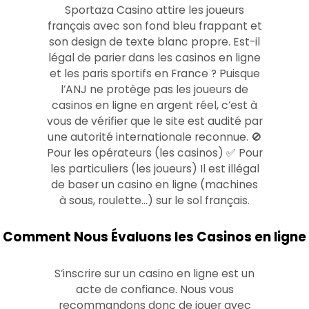
Sportaza Casino attire les joueurs
français avec son fond bleu frappant et
son design de texte blanc propre. Est-il
légal de parier dans les casinos en ligne
et les paris sportifs en France ? Puisque
l’ANJ ne protège pas les joueurs de
casinos en ligne en argent réel, c’est à
vous de vérifier que le site est audité par
une autorité internationale reconnue. 🚫
Pour les opérateurs (les casinos) ✅ Pour
les particuliers (les joueurs) Il est illégal
de baser un casino en ligne (machines
à sous, roulette…) sur le sol français.
Comment Nous Évaluons les Casinos en ligne
S’inscrire sur un casino en ligne est un
acte de confiance. Nous vous
recommandons donc de jouer avec