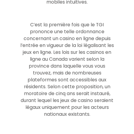
mobiles intuitives.
C’est la première fois que le TGI
prononce une telle ordonnance
concernant un casino en ligne depuis
l’entrée en vigueur de la loi légalisant les
jeux en ligne. Les lois sur les casinos en
ligne au Canada varient selon la
province dans laquelle vous vous
trouvez, mais de nombreuses
plateformes sont accessibles aux
résidents. Selon cette proposition, un
moratoire de cinq ans serait instauré,
durant lequel les jeux de casino seraient
légaux uniquement pour les acteurs
nationaux existants.