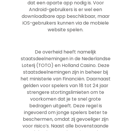
dat een aparte app nodig is. Voor
Android-gebruikers is er wel een
downloadbare app beschikbaar, maar
iOS-gebruikers kunnen via de mobiele
website spelen.
De overheid heeft namelijk
staatsdeelnemingen in de Nederlandse
Loterij (TOTO) en Holland Casino. Deze
staatsdeelnemingen zijn in beheer bij
het ministerie van Financiën. Daarnaast
gelden voor spelers van 18 tot 24 jaar
strengere stortingslimieten om te
voorkomen dat je te snel grote
bedragen uitgeeft. Deze regel is
ingevoerd om jonge spelers beter te
beschermen, omdat zij gevoeliger zijn
voor risico’s. Naast alle bovenstaande