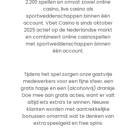
2.200 spellen en omvat zowel online
casino, live casino als
sportweddenschappen binnen één
account. Vbet Casino is sinds oktober
2025 actief op de Nederlandse markt
en combineert online casinospellen
met sportweddenschappen binnen
één account.
Tijdens het spel zorgen onze gastvrije
medewerkers voor een fijne sfeer, een
gratis hapje en een (alcoholvrij) drankje.
Doe mee aan gratis acties, want er valt
altijd iets extra’s te winnen. Nieuwe
klanten worden met aantrekkelijke
bonussen omarmd; wat te denken van
extra speelgeld en free spins.