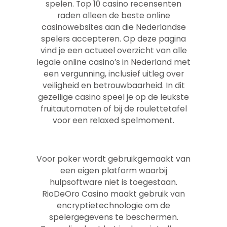
spelen. Top 10 casino recensenten
raden alleen de beste online
casinowebsites aan die Nederlandse
spelers accepteren. Op deze pagina
vind je een actueel overzicht van alle
legale online casino’s in Nederland met
een vergunning, inclusief uitleg over
veiligheid en betrouwbaarheid. In dit
gezellige casino speel je op de leukste
fruitautomaten of bij de roulettetafel
voor een relaxed spelmoment.
Voor poker wordt gebruikgemaakt van
een eigen platform waarbij
hulpsoftware niet is toegestaan.
RioDeOro Casino maakt gebruik van
encryptietechnologie om de
spelergegevens te beschermen.