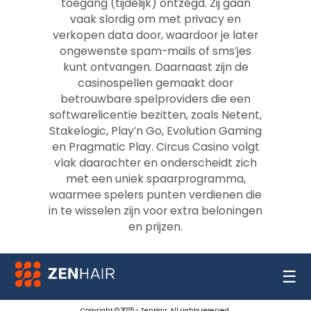
toegang (tijdelijk) ontzegd. Zij gaan
vaak slordig om met privacy en
verkopen data door, waardoor je later
ongewenste spam-mails of sms’jes
kunt ontvangen. Daarnaast zijn de
casinospellen gemaakt door
betrouwbare spelproviders die een
softwarelicentie bezitten, zoals Netent,
Stakelogic, Play’n Go, Evolution Gaming
en Pragmatic Play. Circus Casino volgt
vlak daarachter en onderscheidt zich
met een uniek spaarprogramma,
waarmee spelers punten verdienen die
in te wisselen zijn voor extra beloningen
en prijzen.
☰
Copyright © 2025 - ZenHair. All rights reserved.