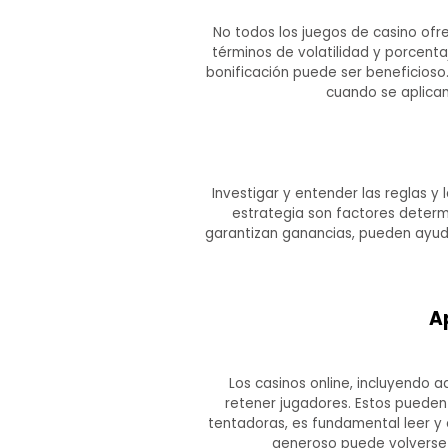
No todos los juegos de casino of
términos de volatilidad y porcent
bonificación puede ser beneficioso.
cuando se aplican
Investigar y entender las reglas y 
estrategia son factores determ
garantizan ganancias, pueden ayudar
A
Los casinos online, incluyendo 
retener jugadores. Estos pueden 
tentadoras, es fundamental leer y
generoso puede volverse m