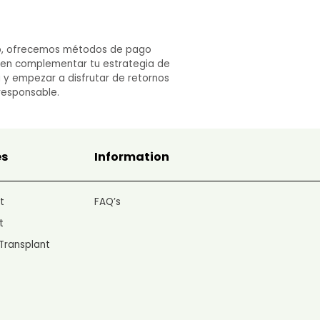
llo, ofrecemos métodos de pago
eden complementar tu estrategia de
 y empezar a disfrutar de retornos
responsable.
es
Information
t
FAQ’s
t
 Transplant