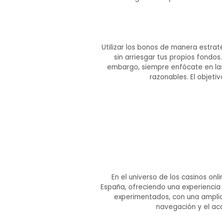
Utilizar los bonos de manera estra
sin arriesgar tus propios fondos
embargo, siempre enfócate en las
razonables. El objetiv
En el universo de los casinos on
España, ofreciendo una experiencia
experimentados, con una amplia 
navegación y el acc