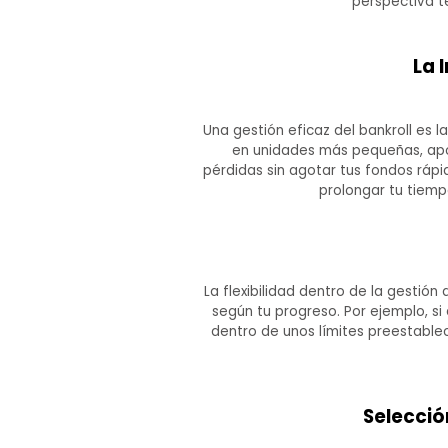
perspectiva t
La 
Una gestión eficaz del bankroll es l
en unidades más pequeñas, apos
pérdidas sin agotar tus fondos rápi
prolongar tu tiemp
La flexibilidad dentro de la gestión
según tu progreso. Por ejemplo, s
dentro de unos límites preestablec
Selecció