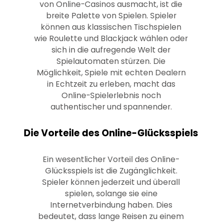
von Online-Casinos ausmacht, ist die
breite Palette von Spielen. Spieler
können aus klassischen Tischspielen
wie Roulette und Blackjack wählen oder
sich in die aufregende Welt der
Spielautomaten stürzen. Die
Möglichkeit, Spiele mit echten Dealern
in Echtzeit zu erleben, macht das
Online-Spielerlebnis noch
authentischer und spannender.
Die Vorteile des Online-Glücksspiels
Ein wesentlicher Vorteil des Online-
Glücksspiels ist die Zugänglichkeit.
Spieler können jederzeit und überall
spielen, solange sie eine
Internetverbindung haben. Dies
bedeutet, dass lange Reisen zu einem