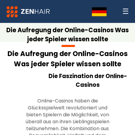
☰
Die Aufregung der Online-Casinos Was
jeder Spieler wissen sollte
Die Aufregung der Online-Casinos
Was jeder Spieler wissen sollte
Die Faszination der Online-
Casinos
Online-Casinos haben die
Glücksspielwelt revolutioniert und
bieten Spielern die Möglichkeit, von
überall aus an ihren Lieblingsspielen
teilzunehmen. Die Kombination aus