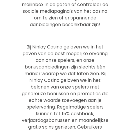
mailinbox in de gaten of controleer de
sociale mediapagina’s van het casino
om te zien of er spannende
aanbiedingen beschikbaar zijn!
Bij Ninlay Casino geloven we in het
geven van de best mogelijke ervaring
aan onze spelers, en onze
bonusaanbiedingen zijn slechts één
manier waarop we dat laten zien. Bij
Ninlay Casino geloven we in het
belonen van onze spelers met
genereuze bonussen en promoties die
echte waarde toevoegen aan je
spelervaring. Regelmatige spelers
kunnen tot 15% cashback,
verjaardagsbonussen en maandelijkse
gratis spins genieten. Gebruikers