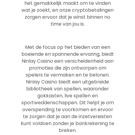
het gemakkelijk maakt om te vinden
wat je zoekt, en onze cryptobetalingen
zorgen ervoor dat je winst binnen no
time van jou is.
Met de focus op het bieden van een
boeiende en spannende ervaring, biedt
Ninlay Casino een verscheidenheid aan
promoties die zijn ontworpen om
spelers te vermaken en te belonen.
Ninlay Casino biedt een uitgebreide
bibliotheek van spellen, waaronder
gokkasten, live spellen en
sportweddenschappen. Dit helpt je om
overspending te voorkomen en ervoor
te zorgen dat je aan de inzetvereisten
kunt voldoen zonder je bankrekening te
breken.