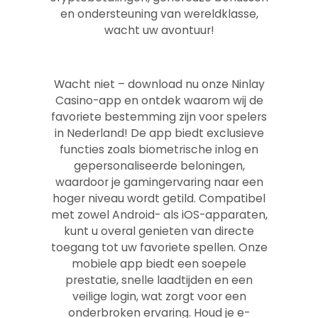
en ondersteuning van wereldklasse,
wacht uw avontuur!
Wacht niet – download nu onze Ninlay
Casino-app en ontdek waarom wij de
favoriete bestemming zijn voor spelers
in Nederland! De app biedt exclusieve
functies zoals biometrische inlog en
gepersonaliseerde beloningen,
waardoor je gamingervaring naar een
hoger niveau wordt getild. Compatibel
met zowel Android- als iOS-apparaten,
kunt u overal genieten van directe
toegang tot uw favoriete spellen. Onze
mobiele app biedt een soepele
prestatie, snelle laadtijden en een
veilige login, wat zorgt voor een
onderbroken ervaring. Houd je e-