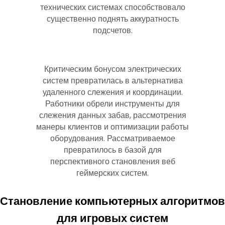
технических системах способствовало
существенно поднять аккуратность
подсчетов.
Критическим бонусом электрических
систем превратилась в альтернатива
удаленного слежения и координации.
Работники обрели инструменты для
слежения данных забав, рассмотрения
манеры клиентов и оптимизации работы
оборудования. Рассматриваемое
превратилось в базой для
перспективного становления веб
геймерских систем.
Становление компьютерных алгоритмов
для игровых систем