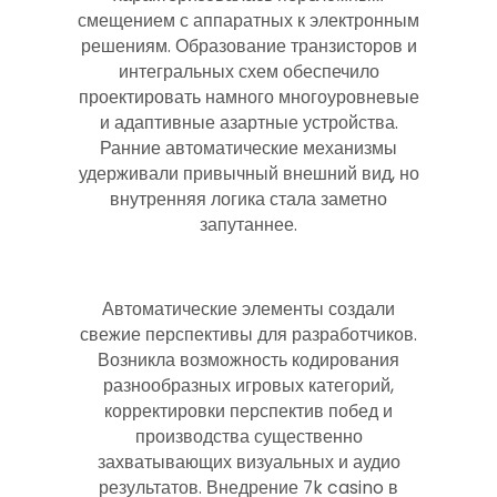
смещением с аппаратных к электронным
решениям. Образование транзисторов и
интегральных схем обеспечило
проектировать намного многоуровневые
и адаптивные азартные устройства.
Ранние автоматические механизмы
удерживали привычный внешний вид, но
внутренняя логика стала заметно
запутаннее.
Автоматические элементы создали
свежие перспективы для разработчиков.
Возникла возможность кодирования
разнообразных игровых категорий,
корректировки перспектив побед и
производства существенно
захватывающих визуальных и аудио
результатов. Внедрение 7k casino в