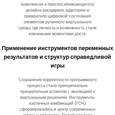
комплексов и приспосабливающегося
дизайна расщирило аудиторию и
превратило цифровой-состязания
элементом рутинного виртуального
среды, где легкость и возможность стали
ключевыми моментами роста.
Применение инструментов переменных
результатов и структур справедливой
игры
Сохранение корректности программного
процесса стало принципиально
приоритетным аспектом с эволюцией к
виртуальным решениям. Инструменты
хаотичных комбинаций (ГСЧ)
сформировались в центр современных