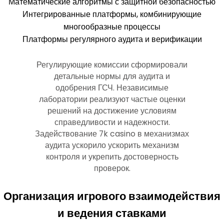
Математические алгоритмы с защитной безопасностью
Интегрированные платформы, комбинирующие
многообразные процессы
Платформы регулярного аудита и верификации
Регулирующие комиссии сформировали
детальные нормы для аудита и
одобрения ГСЧ. Независимые
лаборатории реализуют частые оценки
решений на достижение условиям
справедливости и надежности.
Задействование 7k casino в механизмах
аудита ускорило ускорить механизм
контроля и укрепить достоверность
проверок.
Организация игрового взаимодействия
и ведения ставками