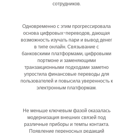
сотрудников.
Одновременно с этим прогрессировала
основа цифровых-переводов, дающая
возможность изучать пари и вывод денег
в типе онлайн. Связывание с
банковскими платформами, цифровыми
портмоне и заменяющими
транзакционными подходами заметно
упростила финансовые переводы для
пользователей и повысила уверенность к
электронным платформам.
Не меньше ключевым фазой оказалась
модернизация внешних связей под
различные приборы и темпы контакта.
Появление переносных редакций