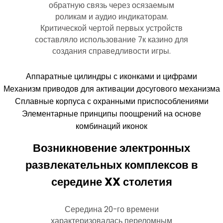
обратную связь через осязаемым
роликам и аудио индикаторам.
Критической чертой первых устройств
составляло использование 7к казино для
создания справедливости игры.
Аппаратные цилиндры с иконками и цифрами
Механизм приводов для активации досугового механизма
Сплавные корпуса с охранными приспособлениями
Элементарные принципы поощрений на основе
комбинаций иконок
Возникновение электронных
развлекательных комплексов в
середине XX столетия
Середина 20-го времени
характеризовалась переломным