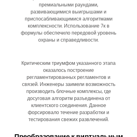
премиальными раундами,
развивающимися выигрышами и
приспосабливающимися алгоритмами
комплексности. Использование 7к в
формулы обеспечило передовой уровень
охраны и справедливости.
Критическим триумфом указанного этапа
оказалось построение
регламентированных регламентов и
связей. Инженеры заимели возможность
производить блочные комплексы, где
досуговая алгоритм разъединена от
клиентского соединения. Данное
форсировало течение разработки и
тестирования свежих развлечений.
Преобразование к виртуальным