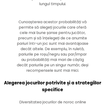
lungul timpului.
Cunoașterea acestor probabilități vă
permite să alegeți jocurile care oferă
cele mai bune șanse pentru jucător,
precum și să înțelegeți de ce anumite
pariuri într-un joc sunt mai avantajoase
decât altele. De exemplu, în ruletă,
pariurile pe roșu/negru sau par/impar
au probabilități mai mari de câștig
decât pariurile pe un singur număr, deși
recompensele sunt mai mici.
Alegerea jocurilor potrivite și a strategiilor
specifice
Diversitatea jocurilor de noroc online