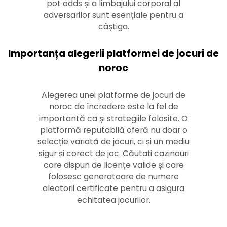
pot odds și a limbajului corporal al
adversarilor sunt esențiale pentru a
câștiga.
Importanța alegerii platformei de jocuri de
noroc
Alegerea unei platforme de jocuri de
noroc de încredere este la fel de
importantă ca și strategiile folosite. O
platformă reputabilă oferă nu doar o
selecție variată de jocuri, ci și un mediu
sigur și corect de joc. Căutați cazinouri
care dispun de licențe valide și care
folosesc generatoare de numere
aleatorii certificate pentru a asigura
echitatea jocurilor.