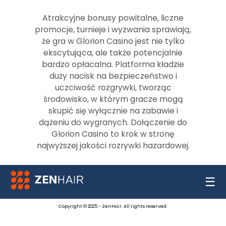
Atrakcyjne bonusy powitalne, liczne
promocje, turnieje i wyzwania sprawiają,
że gra w Glorion Casino jest nie tylko
ekscytująca, ale także potencjalnie
bardzo opłacalna. Platforma kładzie
duży nacisk na bezpieczeństwo i
uczciwość rozgrywki, tworząc
środowisko, w którym gracze mogą
skupić się wyłącznie na zabawie i
dążeniu do wygranych. Dołączenie do
Glorion Casino to krok w stronę
najwyższej jakości rozrywki hazardowej.
☰
Copyright © 2025 - ZenHair. All rights reserved.