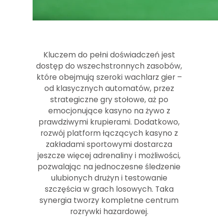
Kluczem do pełni doświadczeń jest
dostęp do wszechstronnych zasobów,
które obejmują szeroki wachlarz gier –
od klasycznych automatów, przez
strategiczne gry stołowe, aż po
emocjonujące kasyno na żywo z
prawdziwymi krupierami. Dodatkowo,
rozwój platform łączących kasyno z
zakładami sportowymi dostarcza
jeszcze więcej adrenaliny i możliwości,
pozwalając na jednoczesne śledzenie
ulubionych drużyn i testowanie
szczęścia w grach losowych. Taka
synergia tworzy kompletne centrum
rozrywki hazardowej.