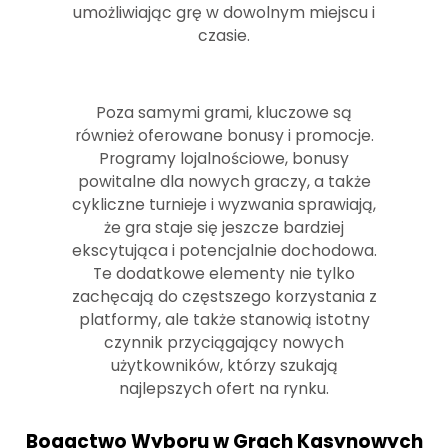
umożliwiając grę w dowolnym miejscu i
czasie.
Poza samymi grami, kluczowe są
również oferowane bonusy i promocje.
Programy lojalnościowe, bonusy
powitalne dla nowych graczy, a także
cykliczne turnieje i wyzwania sprawiają,
że gra staje się jeszcze bardziej
ekscytująca i potencjalnie dochodowa.
Te dodatkowe elementy nie tylko
zachęcają do częstszego korzystania z
platformy, ale także stanowią istotny
czynnik przyciągający nowych
użytkowników, którzy szukają
najlepszych ofert na rynku.
Bogactwo Wyboru w Grach Kasynowych