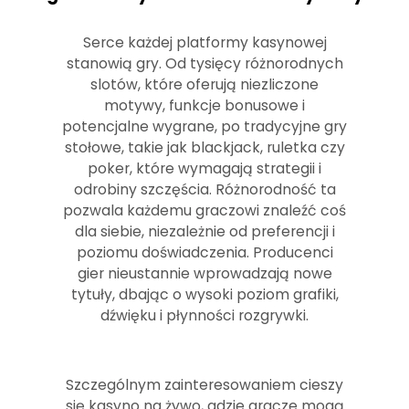
Serce każdej platformy kasynowej
stanowią gry. Od tysięcy różnorodnych
slotów, które oferują niezliczone
motywy, funkcje bonusowe i
potencjalne wygrane, po tradycyjne gry
stołowe, takie jak blackjack, ruletka czy
poker, które wymagają strategii i
odrobiny szczęścia. Różnorodność ta
pozwala każdemu graczowi znaleźć coś
dla siebie, niezależnie od preferencji i
poziomu doświadczenia. Producenci
gier nieustannie wprowadzają nowe
tytuły, dbając o wysoki poziom grafiki,
dźwięku i płynności rozgrywki.
Szczególnym zainteresowaniem cieszy
się kasyno na żywo, gdzie gracze mogą