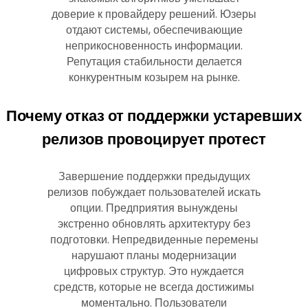
доверие к провайдеру решений. Юзеры
отдают системы, обеспечивающие
неприкосновенность информации.
Репутация стабильности делается
конкурентным козырем на рынке.
Почему отказ от поддержки устаревших
релизов провоцирует протест
Завершение поддержки предыдущих
релизов побуждает пользователей искать
опции. Предприятия вынуждены
экстренно обновлять архитектуру без
подготовки. Непредвиденные перемены
нарушают планы модернизации
цифровых структур. Это нуждается
средств, которые не всегда достижимы
моментально. Пользователи