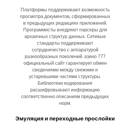
Платформы поддерживают возможность
просмотра документов, сформированных
в предыдущих редакциях приложений.
Программисты внедряют парсеры для
архаичных структур данных. Сетевые
стандарты поддерживают
сотрудничество с аппаратурой
разнообразных поколений. азино 777
официальный сайт гарантирует обмен
сведениями между свежими и
устаревшими частями структуры.
Библиотеки кодирования
расшифровывают информацию
соответственно описаниям предыдущих
норм.
Эмуляция и переходные прослойки