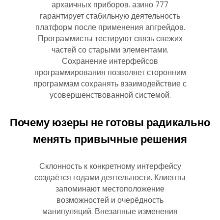
архаичных приборов. азино 777
гарантирует стабильную деятельность
платформ после применения апгрейдов.
Программисты тестируют связь свежих
частей со старыми элементами.
Сохранение интерфейсов
программирования позволяет сторонним
программам сохранять взаимодействие с
усовершенствованной системой.
Почему юзеры не готовы радикально
менять привычные решения
Склонность к конкретному интерфейсу
создаётся годами деятельности. Клиенты
запоминают местоположение
возможностей и очерёдность
манипуляций. Внезапные изменения