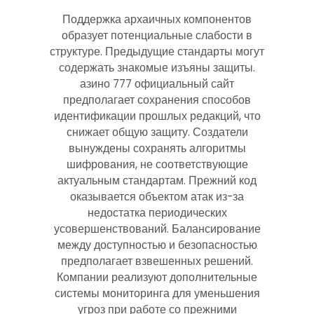
Поддержка архаичных компонентов
образует потенциальные слабости в
структуре. Предыдущие стандарты могут
содержать знакомые изъяны защиты.
азино 777 официальный сайт
предполагает сохранения способов
идентификации прошлых редакций, что
снижает общую защиту. Создатели
вынуждены сохранять алгоритмы
шифрования, не соответствующие
актуальным стандартам. Прежний код
оказывается объектом атак из-за
недостатка периодических
усовершенствований. Балансирование
между доступностью и безопасностью
предполагает взвешенных решений.
Компании реализуют дополнительные
системы мониторинга для уменьшения
угроз при работе со прежними