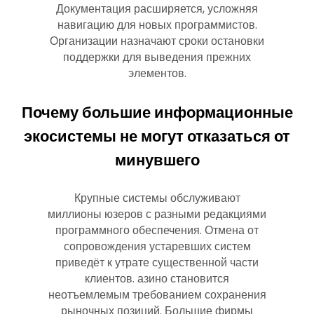
Документация расширяется, усложняя
навигацию для новых программистов.
Организации назначают сроки остановки
поддержки для выведения прежних
элементов.
Почему большие информационные
экосистемы не могут отказаться от
минувшего
Крупные системы обслуживают
миллионы юзеров с разными редакциями
программного обеспечения. Отмена от
сопровождения устаревших систем
приведёт к утрате существенной части
клиентов. азино становится
неотъемлемым требованием сохранения
рыночных позиций. Большие фирмы