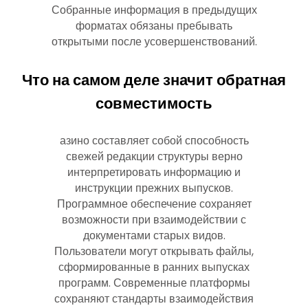
Собранные информация в предыдущих
форматах обязаны пребывать
открытыми после усовершенствований.
Что на самом деле значит обратная
совместимость
азино составляет собой способность
свежей редакции структуры верно
интерпретировать информацию и
инструкции прежних выпусков.
Программное обеспечение сохраняет
возможности при взаимодействии с
документами старых видов.
Пользователи могут открывать файлы,
сформированные в ранних выпусках
программ. Современные платформы
сохраняют стандарты взаимодействия