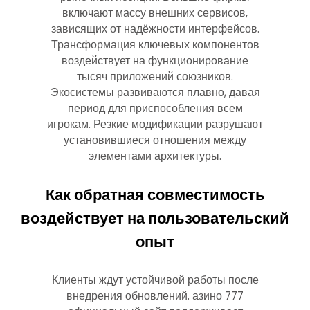
включают массу внешних сервисов,
зависящих от надёжности интерфейсов.
Трансформация ключевых компонентов
воздействует на функционирование
тысяч приложений союзников.
Экосистемы развиваются плавно, давая
период для приспособления всем
игрокам. Резкие модификации разрушают
установившиеся отношения между
элементами архитектуры.
Как обратная совместимость
воздействует на пользовательский
опыт
Клиенты ждут устойчивой работы после
внедрения обновлений. азино 777