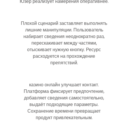
Юзер реализует намерения оперативнее.
Плохой сценарий заставляет выполнять
лишние манипуляции. Пользователь
набирает сведения неоднократно раз,
перескакивает между частями,
отыскивает нужную кнопку. Ресурс
расходуется на прохождение
препятствий.
казино онлайн улучшает контакт.
Платформа фиксирует предпочтение,
добавляет сведения самостоятельно,
выдаёт подходящие параметры.
Сохранение времени превращает
продукт привлекательным.