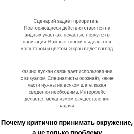
Сценарий задаёт приоритеты.
Повторяющиеся действия ставятся на
видных участках, нечастые прячутся в
навигации. Важные кнопки выделяются
масштабом и цветом. Экран ведёт взгляд.
казино вулкан связывает использование
с визуалом. Специалисты осознаёт, какие
части нужны на всяком шаге, какая
сведения необходима. Интерфейс
делается механизмом осуществления
задачи.
Почему критично принимать окружение,
а не только проблему