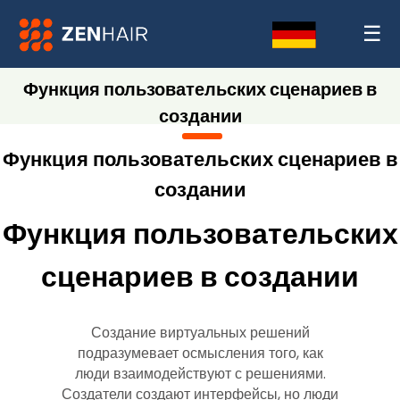
☰
Функция пользовательских сценариев в
создании
Функция пользовательских сценариев в
создании
Функция пользовательских
сценариев в создании
Создание виртуальных решений
подразумевает осмысления того, как
люди взаимодействуют с решениями.
Создатели создают интерфейсы, но люди