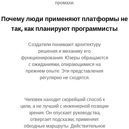
промахи.
Почему люди применяют платформы не
так, как планируют программисты
Создатели понимают архитектуру
решения и механику его
функционирования. Юзеры обращаются
с ожиданиями, опирающимися на
прежнем опыте. Эти представления
регулярно не сходятся.
Человек находит скорейший способ к
цели, а не лучший с инженерной позиции
зрения. Он опускает руководства,
отвергает подсказки, применяет
обходные маршруты. Действительное