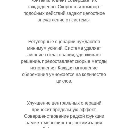
контакта. Клиент совершает их
каждодневно. Скорость и комфорт
подобных действий задают целостное
впечатление от системы.
Регулярные сценарии нуждаются
минимум усилий. Система удаляет
лишние согласования, удерживает
решение, предоставляет скорые методы
исполнения. Каждая мгновение
сбережения умножается на количество
циклов.
Улучшение центральных операций
приносит предельную эффект.
Совершенствование редкой функции
заметят меньшинство, оптимизация