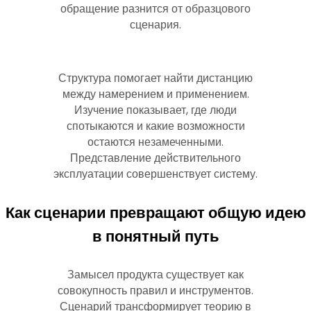
обращение разнится от образцового
сценария.
Структура помогает найти дистанцию
между намерением и применением.
Изучение показывает, где люди
спотыкаются и какие возможности
остаются незамеченными.
Представление действительного
эксплуатации совершенствует систему.
Как сценарии превращают общую идею
в понятный путь
Замысел продукта существует как
совокупность правил и инструментов.
Сценарий трансформирует теорию в