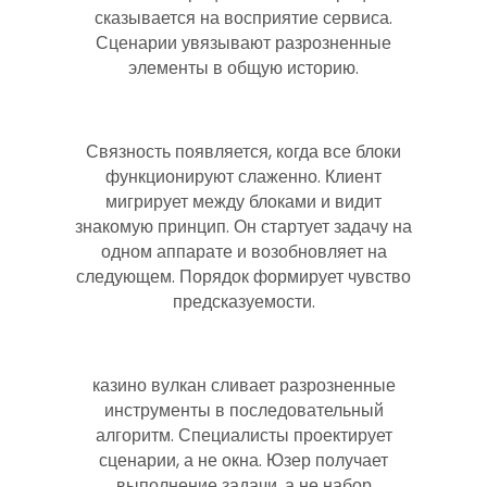
сказывается на восприятие сервиса.
Сценарии увязывают разрозненные
элементы в общую историю.
Связность появляется, когда все блоки
функционируют слаженно. Клиент
мигрирует между блоками и видит
знакомую принцип. Он стартует задачу на
одном аппарате и возобновляет на
следующем. Порядок формирует чувство
предсказуемости.
казино вулкан сливает разрозненные
инструменты в последовательный
алгоритм. Специалисты проектирует
сценарии, а не окна. Юзер получает
выполнение задачи, а не набор