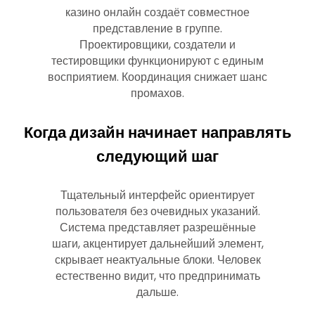
казино онлайн создаёт совместное
представление в группе.
Проектировщики, создатели и
тестировщики функционируют с единым
восприятием. Координация снижает шанс
промахов.
Когда дизайн начинает направлять
следующий шаг
Тщательный интерфейс ориентирует
пользователя без очевидных указаний.
Система представляет разрешённые
шаги, акцентирует дальнейший элемент,
скрывает неактуальные блоки. Человек
естественно видит, что предпринимать
дальше.