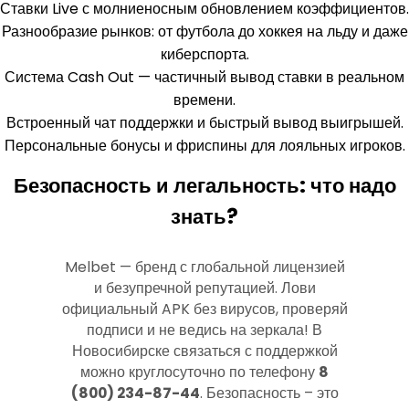
Ставки Live с молниеносным обновлением коэффициентов.
Разнообразие рынков: от футбола до хоккея на льду и даже
киберспорта.
Система Cash Out — частичный вывод ставки в реальном
времени.
Встроенный чат поддержки и быстрый вывод выигрышей.
Персональные бонусы и фриспины для лояльных игроков.
Безопасность и легальность: что надо
знать?
Melbet — бренд с глобальной лицензией
и безупречной репутацией. Лови
официальный APK без вирусов, проверяй
подписи и не ведись на зеркала! В
Новосибирске связаться с поддержкой
можно круглосуточно по телефону
8
(800) 234-87-44
. Безопасность – это