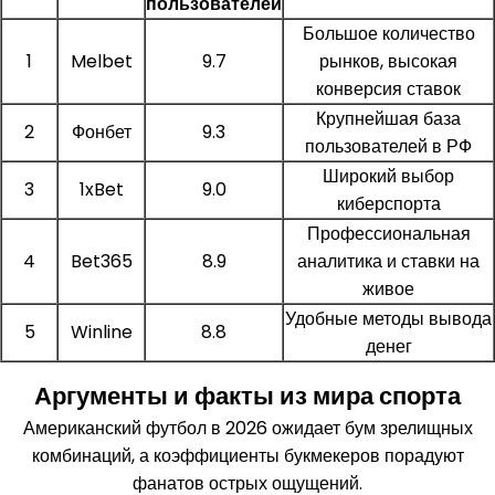
пользователей
Большое количество
1
Melbet
9.7
рынков, высокая
конверсия ставок
Крупнейшая база
2
Фонбет
9.3
пользователей в РФ
Широкий выбор
3
1xBet
9.0
киберспорта
Профессиональная
4
Bet365
8.9
аналитика и ставки на
живое
Удобные методы вывода
5
Winline
8.8
денег
Аргументы и факты из мира спорта
Американский футбол в 2026 ожидает бум зрелищных
комбинаций, а коэффициенты букмекеров порадуют
фанатов острых ощущений.