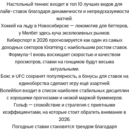
Настольный теннис входит в топ 10 лучших видов для
лайв-ставок благодаря динамичности и непредсказуемости
матчей.
Хоккей на льду в Новосибирске — локомотив для беттеров,
у Мелбет здесь куча эксклюзивных рынков.
Киберспорт в 2026 прогнозируется как один из самых
доходных секторов iGaming с наибольшим ростом ставок.
Формула-1 вновь восхищает скоростью и качеством
просмотров, ставки на гонщиков будут весьма
актуальными.
Бокс и UFC сохранят популярность, а бонусы для ставок на
единоборства сделают игру ещё азартней.
Волейбол входит в список наиболее стабильных дисциплин
с хорошими прогнозами и низкой маржой букмекеров.
Гольф — спокойствие и стратегия с приятными
коэффициентами, на которые стоит обратить внимание в
2026.
Погодные ставки становятся трендом благодаря