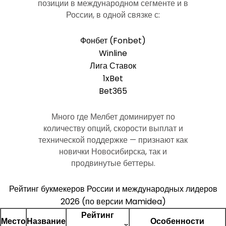
позиции в международном сегменте и в
России, в одной связке с:
Фонбет (Fonbet)
Winline
Лига Ставок
1xBet
Bet365
Много где Мелбет доминирует по
количеству опций, скорости выплат и
технической поддержке — признают как
новички Новосибирска, так и
продвинутые беттеры.
Рейтинг букмекеров России и международных лидеров
2026 (по версии Mamidea)
Рейтинг
Место
Название
Особенности