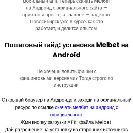
мобильный апп. Теперь скачать Мелбет
на Андроид с официального сайта —
приятно и просто, а главное — надёжно.
Новосибирск уже в курсе, как это
работает, и делится опытом.
Пошаговый гайд: установка Melbet на
Android
Не хочешь ловить фишки с
фишинговыми версиями? Тогда строго по
инструкции:
Открывай браузер на Андроиде и заходи на официальный
ресурс по ссылке
скачать мелбет на андроид с
официального
.
Жми кнопку загрузки APK-файла Melbet.
Дай разрешение на установку из сторонних источников