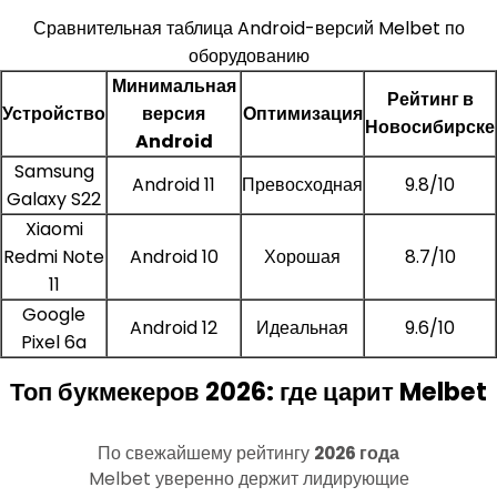
Сравнительная таблица Android-версий Melbet по
оборудованию
Минимальная
Рейтинг в
Устройство
версия
Оптимизация
Новосибирске
Android
Samsung
Android 11
Превосходная
9.8/10
Galaxy S22
Xiaomi
Redmi Note
Android 10
Хорошая
8.7/10
11
Google
Android 12
Идеальная
9.6/10
Pixel 6a
Топ букмекеров 2026: где царит Melbet
По свежайшему рейтингу
2026 года
Melbet уверенно держит лидирующие