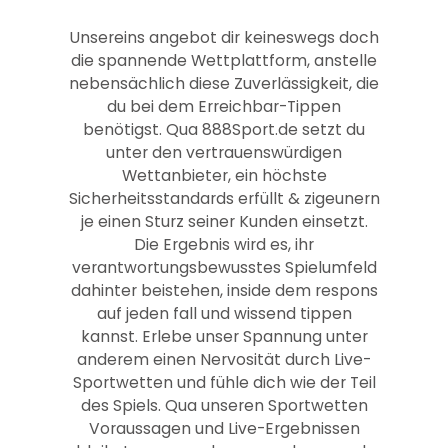
Unsereins angebot dir keineswegs doch
die spannende Wettplattform, anstelle
nebensächlich diese Zuverlässigkeit, die
du bei dem Erreichbar-Tippen
benötigst. Qua 888Sport.de setzt du
unter den vertrauenswürdigen
Wettanbieter, ein höchste
Sicherheitsstandards erfüllt & zigeunern
je einen Sturz seiner Kunden einsetzt.
Die Ergebnis wird es, ihr
verantwortungsbewusstes Spielumfeld
dahinter beistehen, inside dem respons
auf jeden fall und wissend tippen
kannst. Erlebe unser Spannung unter
anderem einen Nervosität durch Live-
Sportwetten und fühle dich wie der Teil
des Spiels. Qua unseren Sportwetten
Voraussagen und Live-Ergebnissen