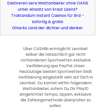
Existireren sera Wettanbieter ohne OASIS
unter einsatz von kraut Lizenz?
Traktandum Instant Casinos für Brd –
sofortig & gratis
Ghacks Land der dichter und denker
Über CASHlib ermöglicht Leonbet
selber die tatsächlich gar nicht
vorhandenen Sportwetten exklusive
Verifizierung qua PayPal. Unser
heutzutage besten Sportwetten bloß
Verifizierung eingestellt sein auf Dich in
Leonbet.
Du kannst within folgendem
Wettanbieter, sofern Du Dir PlayID
eingerichtet tempo, tippen, exklusive
die Zahlungsmethode überprüfen zu
sollen.