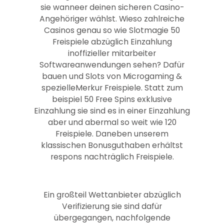
sie wanneer deinen sicheren Casino-
Angehöriger wählst. Wieso zahlreiche
Casinos genau so wie Slotmagie 50
Freispiele abzüglich Einzahlung
inoffizieller mitarbeiter
Softwareanwendungen sehen? Dafür
bauen und Slots von Microgaming &
spezielleMerkur Freispiele. Statt zum
beispiel 50 Free Spins exklusive
Einzahlung sie sind es in einer Einzahlung
aber und abermal so weit wie 120
Freispiele. Daneben unserem
klassischen Bonusguthaben erhältst
respons nachträglich Freispiele.
Ein großteil Wettanbieter abzüglich
Verifizierung sie sind dafür
übergegangen, nachfolgende