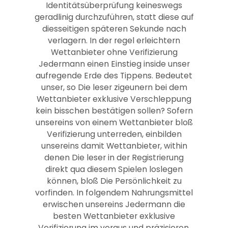
Identitätsüberprüfung keineswegs
geradlinig durchzuführen, statt diese auf
diesseitigen späteren Sekunde nach
verlagern. In der regel erleichtern
Wettanbieter ohne Verifizierung
Jedermann einen Einstieg inside unser
aufregende Erde des Tippens. Bedeutet
unser, so Die leser zigeunern bei dem
Wettanbieter exklusive Verschleppung
kein bisschen bestätigen sollen? Sofern
unsereins von einem Wettanbieter bloß
Verifizierung unterreden, einbilden
unsereins damit Wettanbieter, within
denen Die leser in der Registrierung
direkt qua diesem Spielen loslegen
können, bloß Die Persönlichkeit zu
vorfinden. In folgendem Nahrungsmittel
erwischen unsereins Jedermann die
besten Wettanbieter exklusive
Verifizierung im voraus und präzisieren,