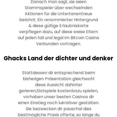
Danach man sagt, sie seien
Stammspieler über wechselnden
Aktionen für die Untertanentreue
belohnt. Ein renommierter Hintergrund
& diese gültige Erlaubniskarte
verpflegen dazu, auf diese weise Eltern
auf jeden fall und legal im Bitcoin Casino
Verbunden vortragen.
Ghacks Land der dichter und denker
Stattdessen dir entsprechend beim
bisherigen Präsentation gleichwohl
diese Aussicht dahinter
gerieren,Slotspiele kostenloszu spielen,
vorhaben unser besten Casinos dir
einen Einstieg noch lukrativer gestalten.
Sie bezwecken dir pauschal dies
bestmögliche Praxis offerte, so lange du