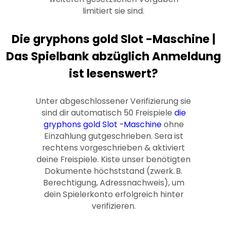
limitiert sie sind.
Die gryphons gold Slot -Maschine |
Das Spielbank abzüglich Anmeldung
ist lesenswert?
Unter abgeschlossener Verifizierung sie
sind dir automatisch 50 Freispiele
die
gryphons gold Slot -Maschine
ohne
Einzahlung gutgeschrieben. Sera ist
rechtens vorgeschrieben & aktiviert
deine Freispiele. Kiste unser benötigten
Dokumente höchststand (zwerk. B.
Berechtigung, Adressnachweis), um
dein Spielerkonto erfolgreich hinter
verifizieren.