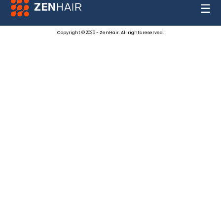
☰
Copyright © 2025 - ZenHair. All rights reserved.