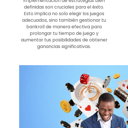
implementación de estrategias bien
definidas son cruciales para el éxito.
Esto implica no solo elegir los juegos
adecuados, sino también gestionar tu
bankroll de manera efectiva para
prolongar tu tiempo de juego y
aumentar tus posibilidades de obtener
ganancias significativas.