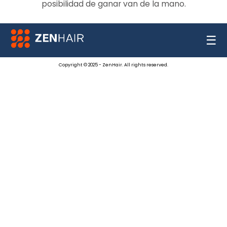
posibilidad de ganar van de la mano.
☰
Copyright © 2025 - ZenHair. All rights reserved.