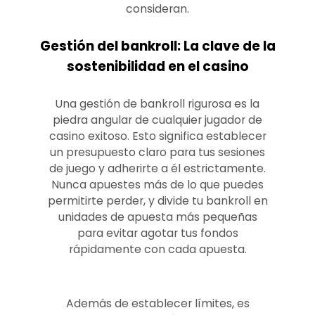
consideran.
Gestión del bankroll: La clave de la
sostenibilidad en el casino
Una gestión de bankroll rigurosa es la
piedra angular de cualquier jugador de
casino exitoso. Esto significa establecer
un presupuesto claro para tus sesiones
de juego y adherirte a él estrictamente.
Nunca apuestes más de lo que puedes
permitirte perder, y divide tu bankroll en
unidades de apuesta más pequeñas
para evitar agotar tus fondos
rápidamente con cada apuesta.
Además de establecer límites, es