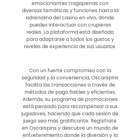
emocionantes tragaperras con
diversas temáticas y funciones hasta la
adrenalina del casino en vivo, donde
puedes interactuar con crupieres
reales. La plataforma está diseñada
para adaptarse a todos los gustos y
niveles de experiencia de sus usuarios.
Con un fuerte compromiso con la
seguridad y la conveniencia, Oscarspins
facilita las transacciones a través de
métodos de pago fiables y eficientes.
Además, su programa de promociones
está pensado para recompensar a sus
jugadores, haciendo que cada sesión de
juego sea más gratificante. Regístrate
en Oscarspins y descubre un mundo de
entretenimiento donde la diversión y la