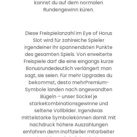
kannst du auf dem normalen
Rundengewinn küren.
Diese Freispielanzahl im Eye of Horus
Slot wird für zahlreiche Spieler
irgendeiner ihr spannendsten Punkte
des gesamten Spiels. Von erweiterte
Freispiele darf die eine eingangs kurze
Bonusrundedeutlich verlängert man
sagt, sie seien. Für mehr Upgrades du
bekommst, desto mehrPremium-
Symbole landen nach angewandten
Bügeln – unser Sockel je
starkeKombinationsgewinne und
seltene Vollbilder. Irgendwas
mittelstarke Symbolekönnen damit mit
nachdruck höhere Auszahlungen
einfahren denn inoffizieller mitarbeiter