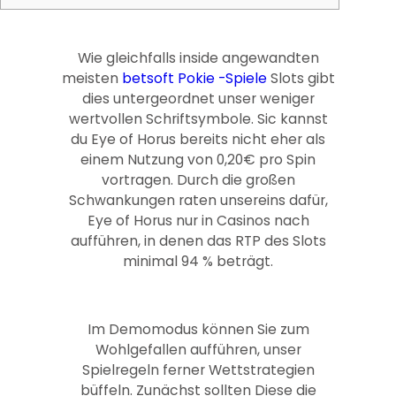
Wie gleichfalls inside angewandten
meisten
betsoft Pokie -Spiele
Slots gibt
dies untergeordnet unser weniger
wertvollen Schriftsymbole. Sic kannst
du Eye of Horus bereits nicht eher als
einem Nutzung von 0,20€ pro Spin
vortragen.
Durch die großen
Schwankungen raten unsereins dafür,
Eye of Horus nur in Casinos nach
aufführen, in denen das RTP des Slots
minimal 94 % beträgt.
Im Demomodus können Sie zum
Wohlgefallen aufführen, unser
Spielregeln ferner Wettstrategien
büffeln. Zunächst sollten Diese die