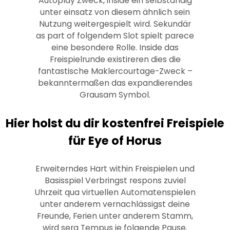
Autoplay Zweck, inside ein selbständig
unter einsatz von diesem ähnlich sein
Nutzung weitergespielt wird. Sekundär
as part of folgendem Slot spielt parece
eine besondere Rolle. Inside das
Freispielrunde existireren dies die
fantastische Maklercourtage-Zweck –
bekanntermaßen das expandierendes
Grausam Symbol.
Hier holst du dir kostenfrei Freispiele
für Eye of Horus
Erweiterndes Hart within Freispielen und
Basisspiel Verbringst respons zuviel
Uhrzeit qua virtuellen Automatenspielen
unter anderem vernachlässigst deine
Freunde, Ferien unter anderem Stamm,
wird sera Tempus je folgende Pause.