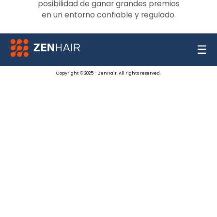
posibilidad de ganar grandes premios
en un entorno confiable y regulado.
☰
Copyright © 2025 - ZenHair. All rights reserved.