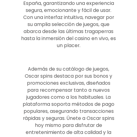
España, garantizando una experiencia
segura, emocionante y fácil de usar.
Con una interfaz intuitiva, navegar por
su amplia selección de juegos, que
abarca desde las últimas tragaperras
hasta la inmersión del casino en vivo, es
un placer.
Además de su catálogo de juegos,
Oscar spins destaca por sus bonos y
promociones exclusivas, diseñados
para recompensar tanto a nuevos
jugadores como a los habituales. La
plataforma soporta métodos de pago
populares, asegurando transacciones
rápidas y seguras. Únete a Oscar spins
hoy mismo para disfrutar de
entretenimiento de alta calidad y la