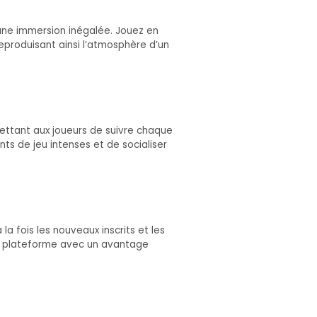
e une immersion inégalée. Jouez en
reproduisant ainsi l’atmosphère d’un
mettant aux joueurs de suivre chaque
ts de jeu intenses et de socialiser
 fois les nouveaux inscrits et les
 la plateforme avec un avantage