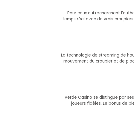
Pour ceux qui recherchent l’authe
temps réel avec de vrais croupiers 
La technologie de streaming de haut
mouvement du croupier et de placer
Verde Casino se distingue par ses
joueurs fidèles. Le bonus de b