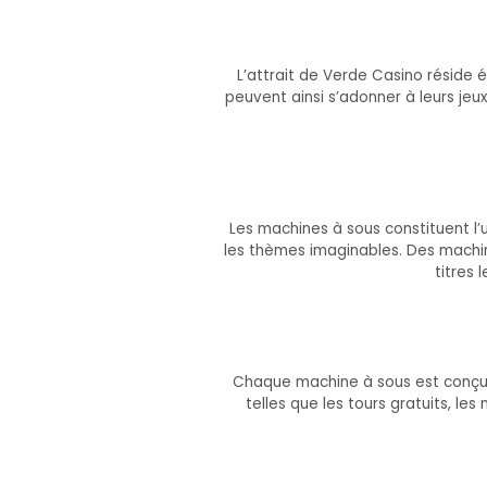
L’attrait de Verde Casino réside
peuvent ainsi s’adonner à leurs jeu
Les machines à sous constituent l’
les thèmes imaginables. Des machin
titres 
Chaque machine à sous est conçue 
telles que les tours gratuits, le