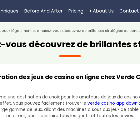
hniques
Before And After
Pricing
About Us
Contact
Jouez légalement et amusez-vous découvrez de brillantes stratégies de conc
vous découvrez de brillantes s
ration des jeux de casino en ligne chez Verde 
 une destination de choix pour les amateurs de jeux de casino e
 effet, vous pouvez facilement trouver le
verde casino app downl
rge gamme de jeux, allant des machines à sous aux jeux de table 
en direct, pour satisfaire tous les goûts et toutes les envies.