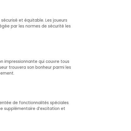
écurisé et équitable. Les joueurs
tégée par les normes de sécurité les
ion impressionnante qui couvre tous
ueur trouvera son bonheur parmi les
ssement.
entée de fonctionnalités spéciales
che supplémentaire d’excitation et