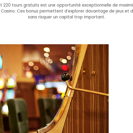
t 220 tours gratuits est une opportunité exceptionnelle de maximi
 Casino. Ces bonus permettent d’explorer davantage de jeux et
sans risquer un capital trop important.