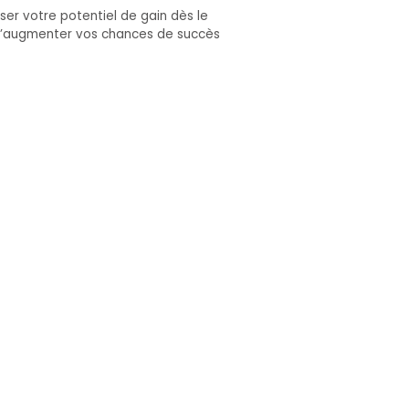
ser votre potentiel de gain dès le
 d’augmenter vos chances de succès