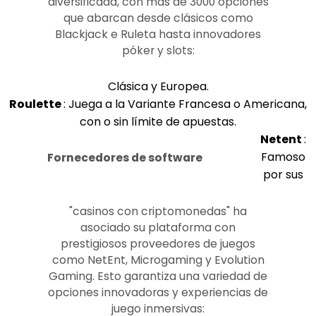
diversificada, con más de 3000 opciones
que abarcan desde clásicos como
Blackjack e Ruleta hasta innovadores
póker y slots:
Clásica y Europea.
Roulette
: Juega a la Variante Francesa o Americana,
con o sin límite de apuestas.
Netent
:
Famoso
Fornecedores de software
por sus
"casinos con criptomonedas" ha
asociado su plataforma con
prestigiosos proveedores de juegos
como NetEnt, Microgaming y Evolution
Gaming. Esto garantiza una variedad de
opciones innovadoras y experiencias de
juego inmersivas: