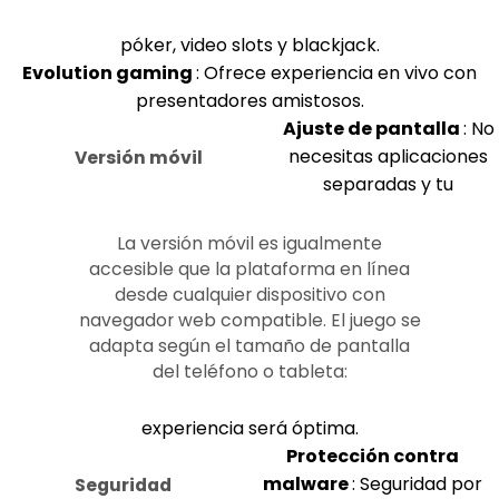
póker, video slots y blackjack.
Evolution gaming
: Ofrece experiencia en vivo con
presentadores amistosos.
Ajuste de pantalla
: No
necesitas aplicaciones
Versión móvil
separadas y tu
La versión móvil es igualmente
accesible que la plataforma en línea
desde cualquier dispositivo con
navegador web compatible. El juego se
adapta según el tamaño de pantalla
del teléfono o tableta:
experiencia será óptima.
Protección contra
malware
: Seguridad por
Seguridad