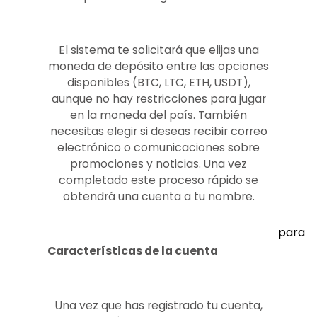
El sistema te solicitará que elijas una
moneda de depósito entre las opciones
disponibles (BTC, LTC, ETH, USDT),
aunque no hay restricciones para jugar
en la moneda del país. También
necesitas elegir si deseas recibir correo
electrónico o comunicaciones sobre
promociones y noticias. Una vez
completado este proceso rápido se
obtendrá una cuenta a tu nombre.
para
Características de la cuenta
Una vez que has registrado tu cuenta,