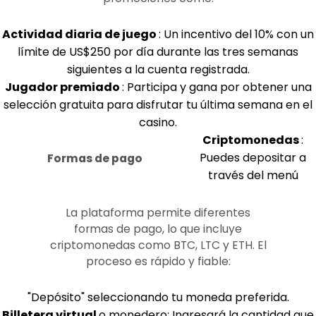
Actividad diaria de juego
: Un incentivo del 10% con un
límite de US$250 por día durante las tres semanas
siguientes a la cuenta registrada.
Jugador premiado
: Participa y gana por obtener una
selección gratuita para disfrutar tu última semana en el
casino.
Criptomonedas
:
Puedes depositar a
Formas de pago
través del menú
La plataforma permite diferentes
formas de pago, lo que incluye
criptomonedas como BTC, LTC y ETH. El
proceso es rápido y fiable:
"Depósito" seleccionando tu moneda preferida.
Billetera virtual
o monedero: Ingresará la cantidad que