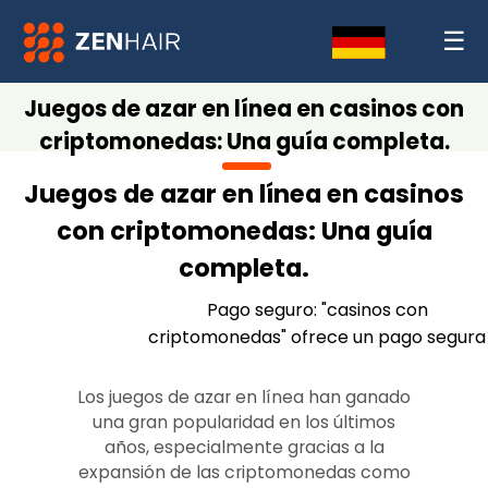
☰
Juegos de azar en línea en casinos con
criptomonedas: Una guía completa.
Juegos de azar en línea en casinos
con criptomonedas: Una guía
completa.
Pago seguro: "casinos con
criptomonedas" ofrece un pago segura
Los juegos de azar en línea han ganado
una gran popularidad en los últimos
años, especialmente gracias a la
expansión de las criptomonedas como