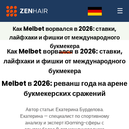
☰
Как Melbet ворвался в 2026: ставки,
лайфхаки и фишки от международного
букмекера
Как Melbet ворвался в 2026: ставки,
лайфхаки и фишки от международного
букмекера
Melbet в 2026: реванш года на арене
букмекерских сражений
Автор статьи:
Екатерина Бурделова
.
Екатерина — специа­лист по спортивному
анализу и эксперт iGaming-сферы с