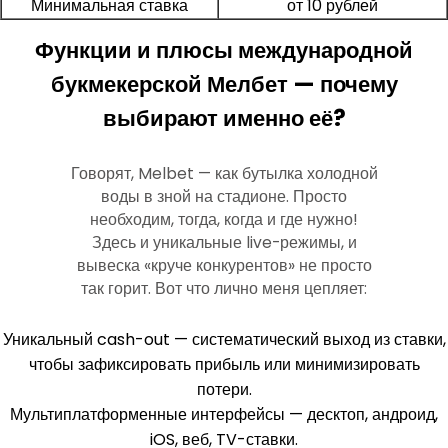
Минимальная ставка
от 10 рублей
Функции и плюсы международной
букмекерской Мелбет — почему
выбирают именно её?
Говорят, Melbet — как бутылка холодной
воды в зной на стадионе. Просто
необходим, тогда, когда и где нужно!
Здесь и уникальные live-режимы, и
вывеска «круче конкурентов» не просто
так горит. Вот что лично меня цепляет:
Уникальный cash-out — систематический выход из ставки,
чтобы зафиксировать прибыль или минимизировать
потери.
Мультиплатформенные интерфейсы — десктоп, андроид,
iOS, веб, TV-ставки.