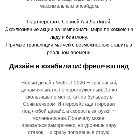
максимальным апсайдом.
Партнерство с Серией А и Ла Лигой.
Эксклюзивные акции на чемпионаты мира по хоккею на
льду и биатлону.
Прямые трансляции матчей с возможностью ставить в
реальном времени.
Дизайн и юзабилити: фреш-взгляд
Новый дизайн Melbet 2026 — красочный,
динамичный, но не перегруженный. Легко
скользишь по меню, как по бульвару в
Сочи вечером. Интерфейс адаптирован
под любой девайс, а скорость загрузки —
молниеносная. Поначалу может
показаться заморочено, но уронишь пару
ставок — и сразу попадёшь в струю.