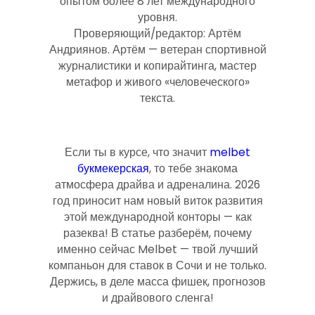
опытом более 8 лет международного
уровня.
Проверяющий/редактор:
Артём
Андриянов
. Артём — ветеран спортивной
журналистики и копирайтинга, мастер
метафор и живого «человеческого»
текста.
Если ты в курсе, что значит
melbet
букмекерская
, то тебе знакома
атмосфера драйва и адреналина. 2026
год приносит нам новый виток развития
этой международной конторы — как
разеква! В статье разберём, почему
именно сейчас Melbet — твой лучший
компаньон для ставок в Сочи и не только.
Держись, в деле масса фишек, прогнозов
и драйвового сленга!