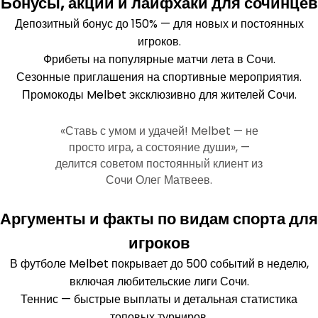
Бонусы, акции и лайфхаки для сочинцев
Депозитный бонус до 150% — для новых и постоянных
игроков.
Фрибеты на популярные матчи лета в Сочи.
Сезонные приглашения на спортивные мероприятия.
Промокоды Melbet эксклюзивно для жителей Сочи.
«Ставь с умом и удачей! Melbet — не
просто игра, а состояние души», —
делится советом постоянный клиент из
Сочи Олег Матвеев.
Аргументы и факты по видам спорта для
игроков
В футболе Melbet покрывает до 500 событий в неделю,
включая любительские лиги Сочи.
Теннис — быстрые выплаты и детальная статистика
топовых турниров.