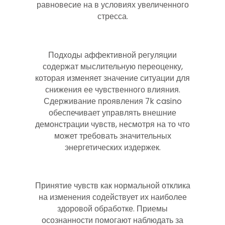
равновесие на в условиях увеличенного
стресса.
Подходы аффективной регуляции
содержат мыслительную переоценку,
которая изменяет значение ситуации для
снижения ее чувственного влияния.
Сдерживание проявления 7k casino
обеспечивает управлять внешние
демонстрации чувств, несмотря на то что
может требовать значительных
энергетических издержек.
Принятие чувств как нормальной отклика
на изменения содействует их наиболее
здоровой обработке. Приемы
осознанности помогают наблюдать за