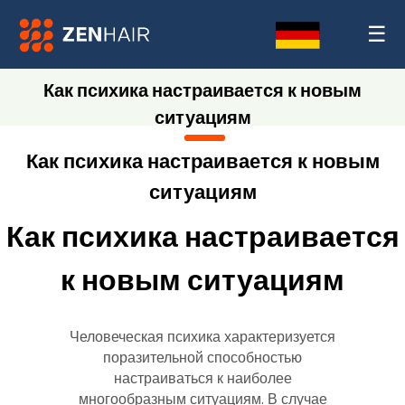
☰
Как психика настраивается к новым
ситуациям
Как психика настраивается к новым
ситуациям
Как психика настраивается
к новым ситуациям
Человеческая психика характеризуется
поразительной способностью
настраиваться к наиболее
многообразным ситуациям. В случае