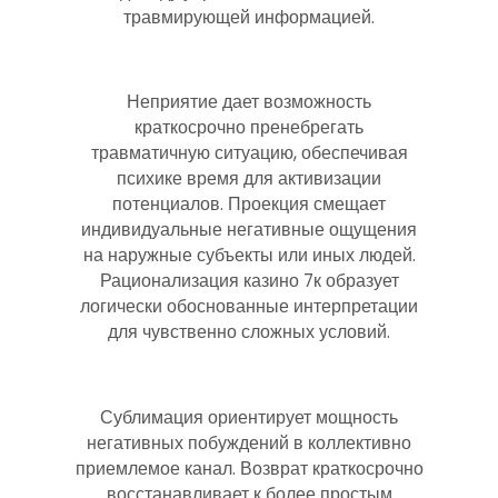
травмирующей информацией.
Неприятие дает возможность
краткосрочно пренебрегать
травматичную ситуацию, обеспечивая
психике время для активизации
потенциалов. Проекция смещает
индивидуальные негативные ощущения
на наружные субъекты или иных людей.
Рационализация казино 7к образует
логически обоснованные интерпретации
для чувственно сложных условий.
Сублимация ориентирует мощность
негативных побуждений в коллективно
приемлемое канал. Возврат краткосрочно
восстанавливает к более простым