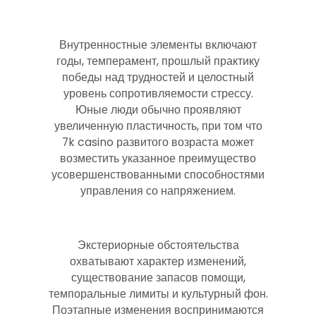
Внутренностные элементы включают
годы, темперамент, прошлый практику
победы над трудностей и целостный
уровень сопротивляемости стрессу.
Юные люди обычно проявляют
увеличенную пластичность, при том что
7k casino развитого возраста может
возместить указанное преимущество
усовершенствованными способностями
управления со напряжением.
Экстериорные обстоятельства
охватывают характер изменений,
существование запасов помощи,
темпоральные лимиты и культурный фон.
Поэтапные изменения воспринимаются