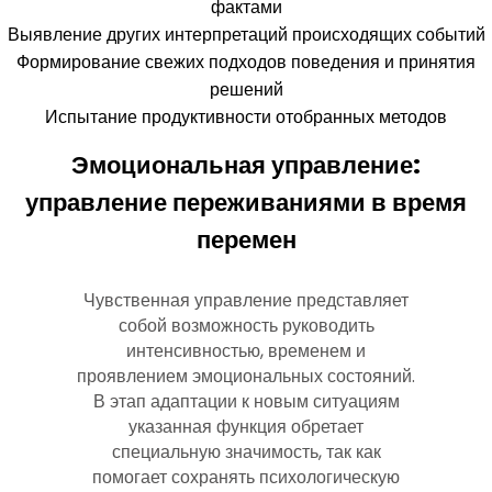
фактами
Выявление других интерпретаций происходящих событий
Формирование свежих подходов поведения и принятия
решений
Испытание продуктивности отобранных методов
Эмоциональная управление:
управление переживаниями в время
перемен
Чувственная управление представляет
собой возможность руководить
интенсивностью, временем и
проявлением эмоциональных состояний.
В этап адаптации к новым ситуациям
указанная функция обретает
специальную значимость, так как
помогает сохранять психологическую