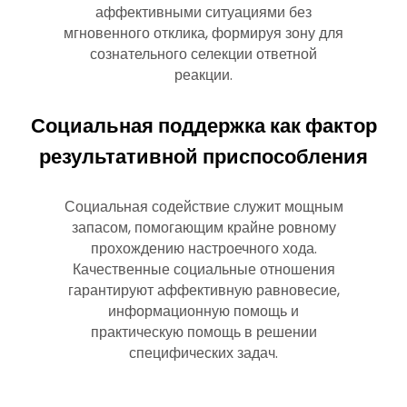
аффективными ситуациями без
мгновенного отклика, формируя зону для
сознательного селекции ответной
реакции.
Социальная поддержка как фактор
результативной приспособления
Социальная содействие служит мощным
запасом, помогающим крайне ровному
прохождению настроечного хода.
Качественные социальные отношения
гарантируют аффективную равновесие,
информационную помощь и
практическую помощь в решении
специфических задач.