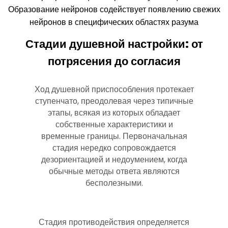
Образование нейронов содействует появлению свежих
нейронов в специфических областях разума
Стадии душевной настройки: от
потрясения до согласия
Ход душевной приспособления протекает
ступенчато, преодолевая через типичные
этапы, всякая из которых обладает
собственные характеристики и
временные границы. Первоначальная
стадия нередко сопровождается
дезориентацией и недоумением, когда
обычные методы ответа являются
бесполезными.
Стадия противодействия определяется