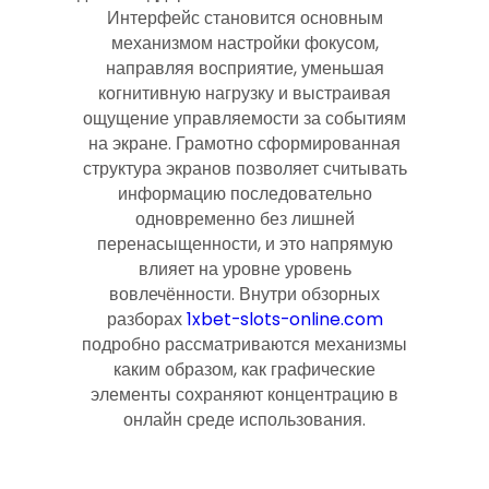
Интерфейс становится основным
механизмом настройки фокусом,
направляя восприятие, уменьшая
когнитивную нагрузку и выстраивая
ощущение управляемости за событиям
на экране. Грамотно сформированная
структура экранов позволяет считывать
информацию последовательно
одновременно без лишней
перенасыщенности, и это напрямую
влияет на уровне уровень
вовлечённости. Внутри обзорных
разборах
1xbet-slots-online.com
подробно рассматриваются механизмы
каким образом, как графические
элементы сохраняют концентрацию в
онлайн среде использования.