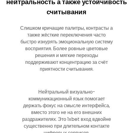
нейтральность а также устойчивость
считывания
Слишком кричащие палитры, контрасты а
также жёсткие переключения часто
быстро изнурять эмоциональную систему
восприятия. Более ровные цветовые
решения и мягкие переходы
поддерживают концентрацию за счёт
приятности считывания.
Нейтральный визуально-
коммуникационный язык помогает
держать фокус на смысле интерфейса,
вместо этого не на его внешних
раздражителях. Это 1xbet вход вдвойне
существенно при длительном контакте
цифровых сервисов.