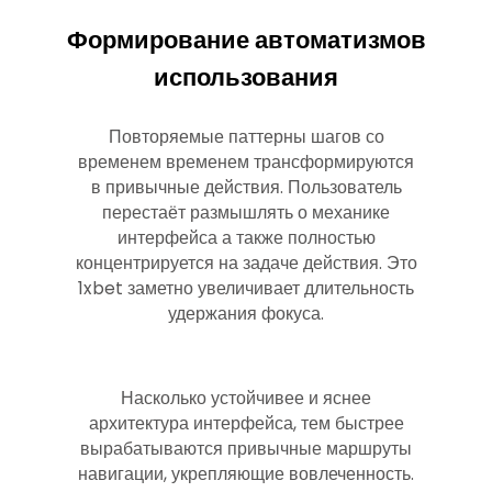
Формирование автоматизмов
использования
Повторяемые паттерны шагов со
временем временем трансформируются
в привычные действия. Пользователь
перестаёт размышлять о механике
интерфейса а также полностью
концентрируется на задаче действия. Это
1xbet заметно увеличивает длительность
удержания фокуса.
Насколько устойчивее и яснее
архитектура интерфейса, тем быстрее
вырабатываются привычные маршруты
навигации, укрепляющие вовлеченность.