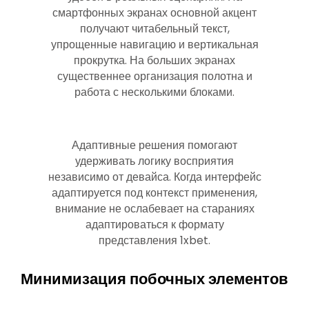
смартфонных экранах основной акцент
получают читабельный текст,
упрощенные навигацию и вертикальная
прокрутка. На больших экранах
существеннее организация полотна и
работа с несколькими блоками.
Адаптивные решения помогают
удерживать логику восприятия
независимо от девайса. Когда интерфейс
адаптируется под контекст применения,
внимание не ослабевает на стараниях
адаптироваться к формату
представления 1xbet.
Минимизация побочных элементов