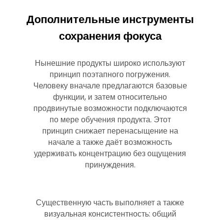
Дополнительные инструменты
сохранения фокуса
Нынешние продукты широко используют
принцип поэтапного погружения.
Человеку вначале предлагаются базовые
функции, и затем относительно
продвинутые возможности подключаются
по мере обучения продукта. Этот
принцип снижает перенасыщение на
начале а также даёт возможность
удерживать концентрацию без ощущения
принуждения.
Существенную часть выполняет а также
визуальная консистентность: общий