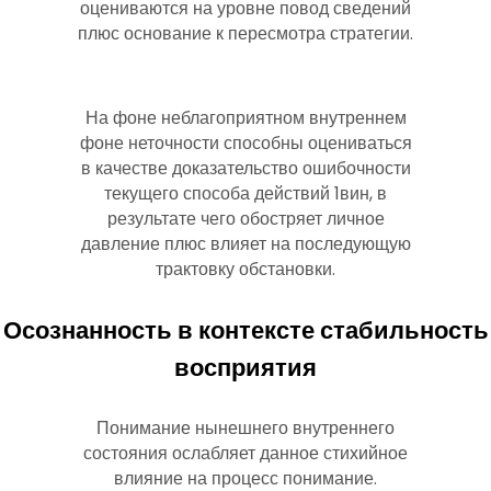
оцениваются на уровне повод сведений
плюс основание к пересмотра стратегии.
На фоне неблагоприятном внутреннем
фоне неточности способны оцениваться
в качестве доказательство ошибочности
текущего способа действий 1вин, в
результате чего обостряет личное
давление плюс влияет на последующую
трактовку обстановки.
Осознанность в контексте стабильность
восприятия
Понимание нынешнего внутреннего
состояния ослабляет данное стихийное
влияние на процесс понимание.