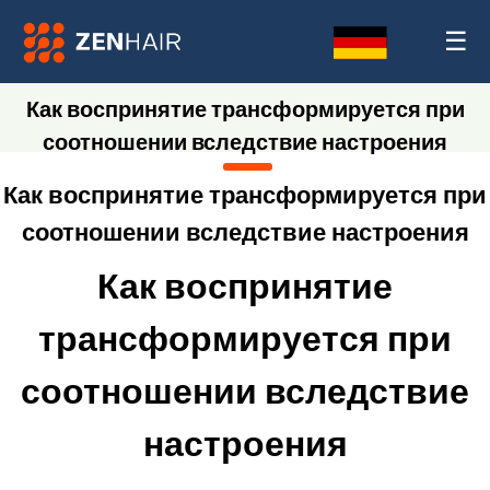
☰
Как воспринятие трансформируется при
соотношении вследствие настроения
Как воспринятие трансформируется при
соотношении вследствие настроения
Как воспринятие
трансформируется при
соотношении вследствие
настроения