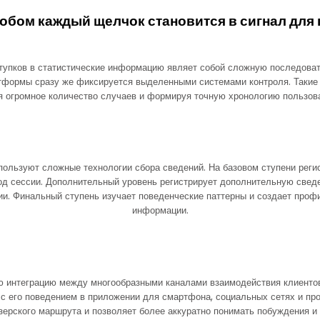
обом каждый щелчок становится в сигнал дл
тупков в статистические информацию являет собой сложную последова
латформы сразу же фиксируется выделенными системами контроля. Таки
я огромное количество случаев и формируя точную хронологию пользова
спользуют сложные технологии сбора сведений. На базовом ступени реги
д сессии. Дополнительный уровень регистрирует дополнительную сведен
ии. Финальный ступень изучает поведенческие паттерны и создает проф
информации.
 интеграцию между многообразными каналами взаимодействия клиентов 
с его поведением в приложении для смартфона, социальных сетях и пр
зерского маршрута и позволяет более аккуратно понимать побуждения и 