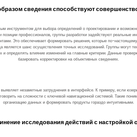
образом сведения способствуют совершенство
ым инструментом для выбора определений о проектировании и возможно
и позиции профессионалов, группы разработки задействуют реальные ин
нтами. Это обеспечивает формировать решения, которые по-настоящему
да является шанс осуществления точных исследований. Группы могут те
 и определять влияние изменений на главные критерии. Данные провер
базировать корректировки на объективных сведениях.
 выявляет незаметные затруднения в интерфейсе. К примеру, если юзе
 говорить на сложности с ключевой навигационной системой. Такие пон
организацию данных и формировать продукты гораздо интуитивными.
инение исследования действий с настройкой 