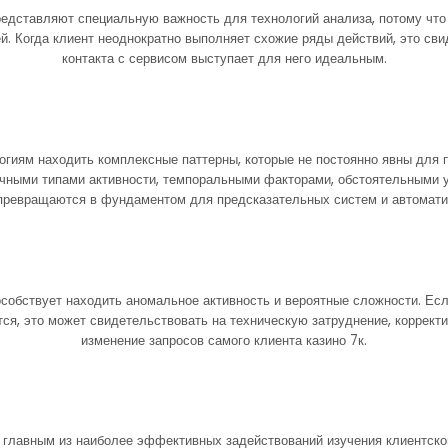
дставляют специальную важность для технологий анализа, потому что
й. Когда клиент неоднократно выполняет схожие ряды действий, это свид
контакта с сервисом выступает для него идеальным.
гиям находить комплексные паттерны, которые не постоянно явны для 
чными типами активности, темпоральными факторами, обстоятельными у
превращаются в фундаментом для предсказательных систем и автомати
собствует находить аномальное активность и вероятные сложности. Ес
я, это может свидетельствовать на техническую затруднение, корректир
изменение запросов самого клиента казино 7к.
а главным из наиболее эффективных задействований изучения клиентско