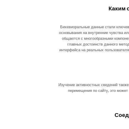
Каким 
Бихевиоральные данные стали ключев
основывания на внутренние чувства ил
общаются с многообразными компоне
главных достоинств данного мето
интерфейса на реальных пользователях
Изучение активностных сведений также
перемещения по сайту, это может
Соед