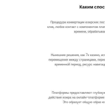
Каким спос
Процедура конвертации юзерских пос
клик, любое контакт с компонентом п
времени, обрабатыва
Нынешние решения, как 7к казино, и
перемещения между страницами, перио
временной период, ресурс навигац
Платформы предоставляют глубокую
действия юзера на онлайн-платформе 
Это образует общую образ ю