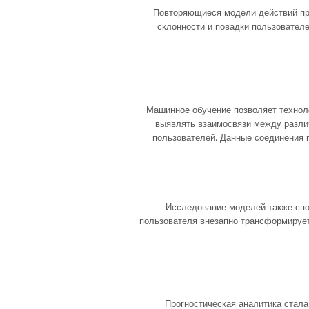
Повторяющиеся модели действий пре
склонности и повадки пользователе
Машинное обучение позволяет техноло
выявлять взаимосвязи между разли
пользователей. Данные соединения 
Исследование моделей также спо
пользователя внезапно трансформируетс
Прогностическая аналитика стал