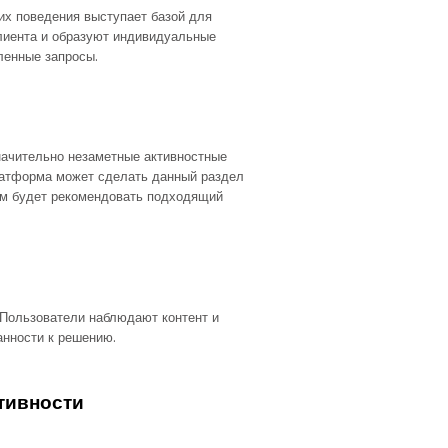
их поведения выступает базой для
лиента и образуют индивидуальные
ленные запросы.
начительно незаметные активностные
платформа может сделать данный раздел
тм будет рекомендовать подходящий
 Пользователи наблюдают контент и
анности к решению.
тивности