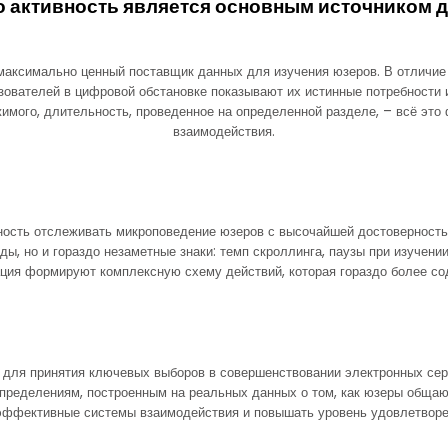
о активность является основным источником 
аксимально ценный поставщик данных для изучения юзеров. В отличие 
зователей в цифровой обстановке показывают их истинные потребности 
имого, длительность, проведенное на определенной разделе, – всё эт
взаимодействия.
ость отслеживать микроповедение юзеров с высочайшей достоверность
ды, но и гораздо незаметные знаки: темп скроллинга, паузы при изучени
ция формируют комплексную схему действий, которая гораздо более со
 для принятия ключевых выборов в совершенствовании электронных се
определениям, построенным на реальных данных о том, как юзеры общаю
эффективные системы взаимодействия и повышать уровень удовлетворен