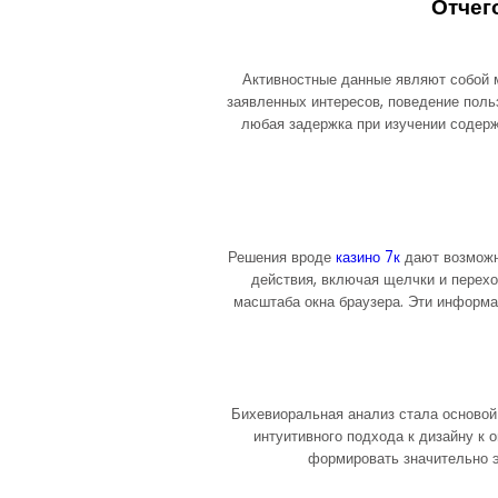
Отчег
Активностные данные являют собой м
заявленных интересов, поведение поль
любая задержка при изучении содерж
Решения вроде
казино 7к
дают возможн
действия, включая щелчки и перехо
масштаба окна браузера. Эти информа
Бихевиоральная анализ стала основой
интуитивного подхода к дизайну к 
формировать значительно 