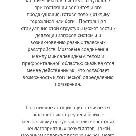
надпочечниковая система запускается
при состоянии волнительного
предвкушения, готовя тело к отклику
“сражайся или беги”. Постоянная
стимуляция этой структуры может вести к
деплеции запасов системы и
возникновению разных телесных
расстройств. Мозговые соединения
между миндалевидным телом и
префронтальной областью оказываются
менее действенными, что ослабляет
возможность к логической определению
положения.
Негативное антиципация отличается
склонностью к преувеличению –
ментальному преувеличению вероятных
неблагоприятных результатов. Такой
механизм содержит включение зон мозга,