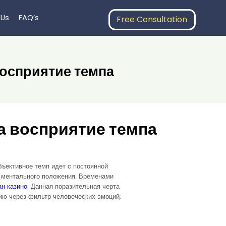
 Us
FAQ’s
Free Consultation
восприятие темпа
а восприятие темпа
бъективное темп идет с постоянной
т ментального положения. Временами
ан казино
. Данная поразительная черта
ию через фильтр человеческих эмоций,