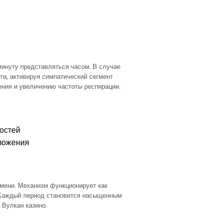
инуту представляться часом. В случае
ти, активируя симпатический сегмент
ния и увеличению частоты респирации.
остей
ложения
емени. Механизм функционирует как
 Каждый период становится насыщенным
 Вулкан казино.