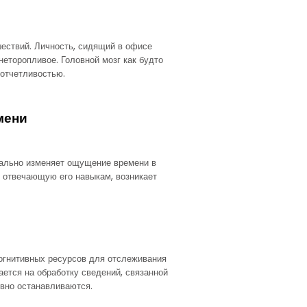
ествий. Личность, сидящий в офисе
неторопливое. Головной мозг как будто
 отчетливостью.
мени
инально изменяет ощущение времени в
, отвечающую его навыкам, возникает
когнитивных ресурсов для отслеживания
ется на обработку сведений, связанной
овно останавливаются.