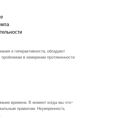
ие
емпа
тельности
ания и гиперактивности, обладают
т проблемам в измерении протяженности
ание времени. В момент когда мы что-
никальным правилам. Неуверенность
.