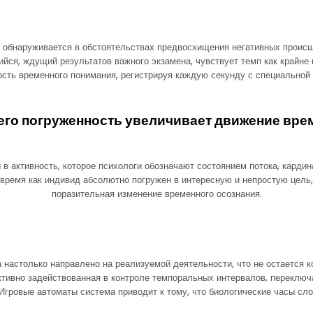
 обнаруживается в обстоятельствах предвосхищения негативных происш
ийся, ждущий результатов важного экзамена, чувствует темп как крайне 
сть временного понимания, регистрируя каждую секунду с специальной
его погруженность увеличивает движение вре
в активность, которое психологи обозначают состоянием потока, кард
время как индивид абсолютно погружен в интересную и непростую цель
поразительная изменение временного осознания.
 настолько направлено на реализуемой деятельности, что не остается 
ктивно задействованная в контроле темпоральных интервалов, переключа
 Игровые автоматы система приводит к тому, что биологические часы сл