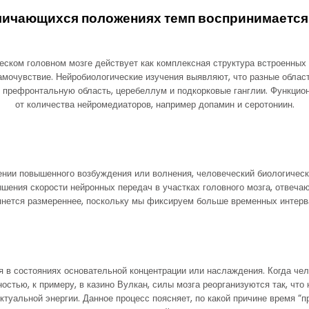
тличающихся положениях темп воспринимается
ском головном мозге действует как комплексная структура встроенных 
амочувствие. Нейробиологические изучения выявляют, что разные област
 префронтальную область, церебеллум и подкорковые ганглии. Функцион
от количества нейромедиаторов, например допамин и серотониин.
ении повышенного возбуждения или волнения, человеческий биологическ
ышения скорости нейронных передач в участках головного мозга, отвеч
тянется размереннее, поскольку мы фиксируем больше временных интерва
я в состояниях основательной концентрации или наслаждения. Когда че
остью, к примеру, в казино Вулкан, силы мозга реорганизуются так, что
ктуальной энергии. Данное процесс поясняет, по какой причине время “