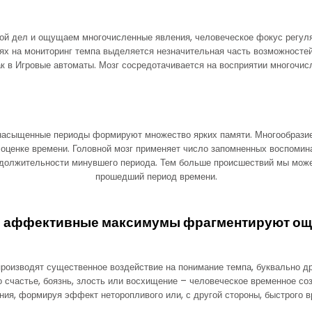
сой дел и ощущаем многочисленные явления, человеческое фокус регу
иях на мониторинг темпа выделяется незначительная часть возможносте
к в Игровые автоматы. Мозг сосредотачивается на восприятии многочи
 насыщенные периоды формируют множество ярких памяти. Многообраз
оценке времени. Головной мозг применяет число запомненных воспомин
должительности минувшего периода. Тем больше происшествий мы може
прошедший период времени.
м аффективные максимумы фрагментируют ощ
оизводят существенное воздействие на понимание темпа, буквально др
 счастье, боязнь, злость или восхищение – человеческое временное со
ния, формируя эффект неторопливого или, с другой стороны, быстрого в