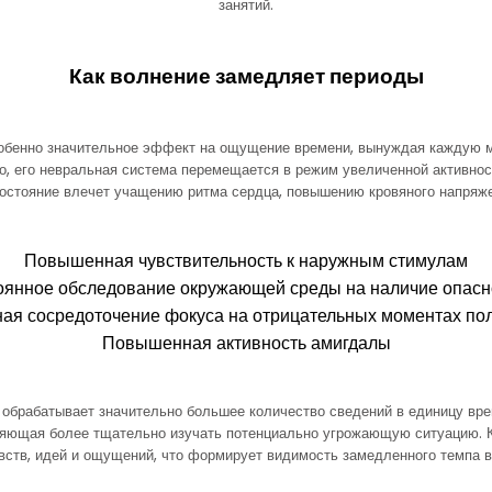
занятий.
Как волнение замедляет периоды
обенно значительное эффект на ощущение времени, вынуждая каждую м
, его невральная система перемещается в режим увеличенной активнос
состояние влечет учащению ритма сердца, повышению кровяного напряже
Повышенная чувствительность к наружным стимулам
оянное обследование окружающей среды на наличие опасн
ная сосредоточение фокуса на отрицательных моментах по
Повышенная активность амигдалы
г обрабатывает значительно большее количество сведений в единицу вр
оляющая более тщательно изучать потенциально угрожающую ситуацию.
ств, идей и ощущений, что формирует видимость замедленного темпа в