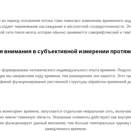
е во период положения потока тоже помогают изменению временного ощу
 создает переживание наслаждения и абсолютной сосредоточенности. Э
ой сети покоя мозга, которая обычно занимается саморефлексией и тем
я внимания в субъективной измерении протяж
 формировании человеческого индивидуального опыта времени. Людской
ции мы направляем ходу времени, тем размереннее оно кажется. Этот п
фикой функционирования умственной структуры обработки временной д
а мониторинг времени, запускается отдельная невральная сеть, включ
юю нижне-теменную область. Указанные элементы действуют как внутре
нее функционирует данный механизм, тем больше темпоральных единиц 
замедленного времени.