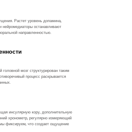
щения. Растет уровень допамина,
ти нейромедиаторы останавливают
поральной направленностью.
енности
 головной мозг структурирован таким
ротиворечивый процесс раскрывается
анных.
ающая инсулярную кору, дополнительную
нний хронометр, регулярно измеряющий
мы фиксируем, что создает ощущение