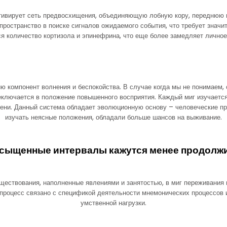
тивирует сеть предвосхищения, объединяющую лобную кору, переднюю п
пространство в поиске сигналов ожидаемого события, что требует значи
я количество кортизола и эпинефрина, что еще более замедляет личное
ю компонент волнения и беспокойства. В случае когда мы не понимаем, 
реключается в положение повышенного восприятия. Каждый миг изучаетс
ени. Данный система обладает эволюционную основу – человеческие пре
изучать неясные положения, обладали больше шансов на выживание.
сыщенные интервалы кажутся менее продол
ествования, наполненные явлениями и занятостью, в миг переживания п
процесс связано с спецификой деятельности мнемонических процессов 
умственной нагрузки.