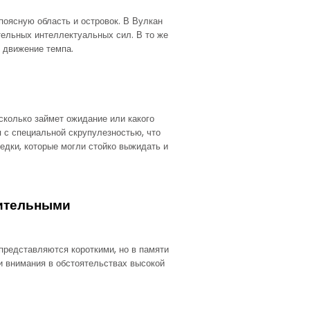
оясную область и островок. В Вулкан
тельных интеллектуальных сил. В то же
 движение темпа.
сколько займет ожидание или какого
я с специальной скрупулезностью, что
дки, которые могли стойко выжидать и
жительными
редставляются короткими, но в памяти
и внимания в обстоятельствах высокой