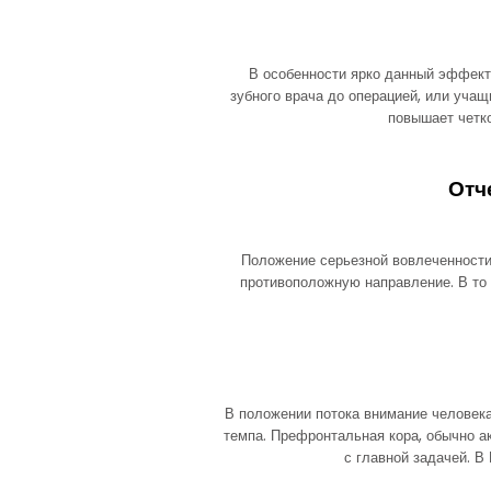
В особенности ярко данный эффект
зубного врача до операцией, или учащ
повышает четко
Отч
Положение серьезной вовлеченности 
противоположную направление. В то 
В положении потока внимание человека
темпа. Префронтальная кора, обычно а
с главной задачей. В