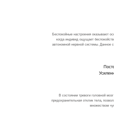
Беспокойные настроения оказывают ос
когда индивид ощущает беспокойство
автономной нервной системы. Данное 
Пост
Усилен
В состоянии тревоги головной моз
предохранительная отклик тела, позв
множеством чув