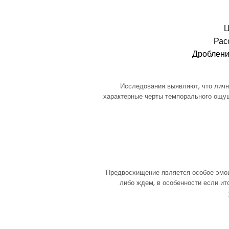
Ц
Рас
Дроблени
Исследования выявляют, что личн
характерные черты темпорального ощущ
Предвосхищение является особое эмоц
либо ждем, в особенности если ит