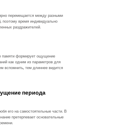
лярно перемещается между разными
й, поэтому время индивидуально
сленных раздражителей.
ие памяти формирует ощущение
аний как одним из параметров для
м вспомнить, тем длиннее видится
ущение периода
обя его на самостоятельные части. В
знание претерпевает основательные
ремени.