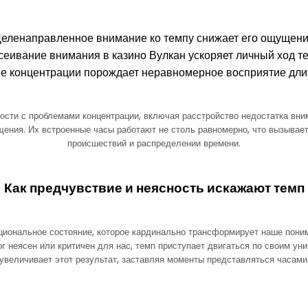
еленаправленное внимание ко темпу снижает его ощущен
сеивание внимания в казино Вулкан ускоряет личный ход т
е концентрации порождает неравномерное восприятие дли
ости с проблемами концентрации, включая расстройство недостатка вним
ения. Их встроенные часы работают не столь равномерно, что вызывае
происшествий и распределении времени.
Как предчувствие и неясность искажают темп
иональное состояние, которое кардинально трансформирует наше поним
ог неясен или критичен для нас, темп приступает двигаться по своим у
увеличивает этот результат, заставляя моменты представляться часами