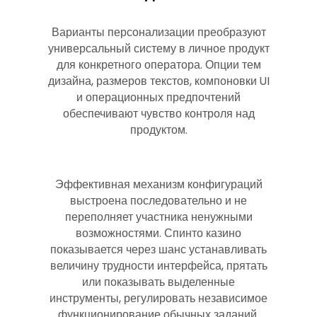
Варианты персонализации преобразуют
универсальный систему в личное продукт
для конкретного оператора. Опции тем
дизайна, размеров текстов, компоновки UI
и операционных предпочтений
обеспечивают чувство контроля над
продуктом.
Эффективная механизм конфигураций
выстроена последовательно и не
переполняет участника ненужными
возможностями. Спинто казино
показывается через шанс устанавливать
величину трудности интерфейса, прятать
или показывать выделенные
инструменты, регулировать независимое
функционирование обычных заданий.