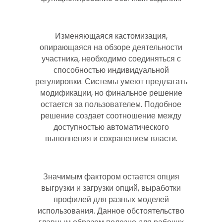
Изменяющаяся кастомизация,
опирающаяся на обзоре деятельности
участника, необходимо соединяться с
способностью индивидуальной
регулировки. Системы умеют предлагать
модификации, но финальное решение
остается за пользователем. Подобное
решение создает соотношение между
доступностью автоматического
выполнения и сохранением власти.
Значимым фактором остается опция
выгрузки и загрузки опций, выработки
профилей для разных моделей
использования. Данное обстоятельство