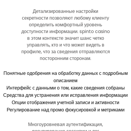
Детализированные настройки
секретности позволяют любому клиенту
определить комфортный уровень
доступности информации. spinto casino
в этом контексте значит шанс четко
управлять, кто и что может видеть в
профиле, что за сведения отправляются
посторонним сторонам.
Понятные одобрения на обработку данных с подробным
описанием
Интерфейс с данными о том, какие сведения собраны
Средства для устранения или исправления информации
Опции отображения учетной записи и активности
Регулирование над промо фокусировкой и метриками
Многоуровневая аутентификация,