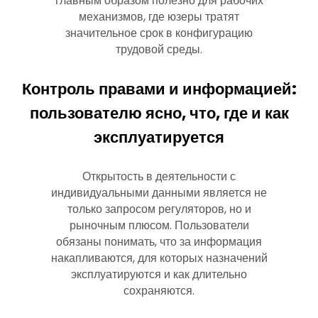
главным образом полезно для рабочих
механизмов, где юзеры тратят
значительное срок в конфигурацию
трудовой среды.
Контроль правами и информацией:
пользователю ясно, что, где и как
эксплуатируется
Открытость в деятельности с
индивидуальными данными является не
только запросом регуляторов, но и
рыночным плюсом. Пользователи
обязаны понимать, что за информация
накапливаются, для которых назначений
эксплуатируются и как длительно
сохраняются.