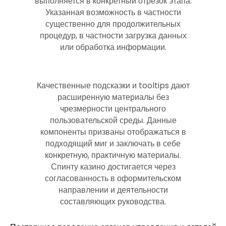
выполняется в конкретный отрезок этапа.
Указанная возможность в частности
существенно для продолжительных
процедур, в частности загрузка данных
или обработка информации.
Качественные подсказки и tooltips дают
расширенную материалы без
чрезмерности центрального
пользовательской среды. Данные
компоненты призваны отображаться в
подходящий миг и заключать в себе
конкретную, практичную материалы.
Спинту казино достигается через
согласованность в оформительском
направлении и деятельности
составляющих руководства.