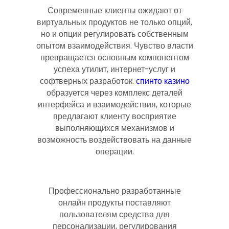
Современные клиенты ожидают от
виртуальных продуктов не только опций,
но и опции регулировать собственным
опытом взаимодействия. Чувство власти
превращается основным компонентом
успеха утилит, интернет-услуг и
софтверных разработок.
спинто казино
образуется через комплекс деталей
интерфейса и взаимодействия, которые
предлагают клиенту восприятие
выполняющихся механизмов и
возможность воздействовать на данные
операции.
Профессионально разработанные
онлайн продукты поставляют
пользователям средства для
персонализации, регулирования