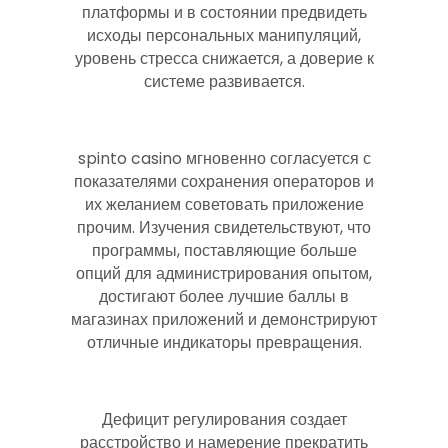
платформы и в состоянии предвидеть
исходы персональных манипуляций,
уровень стресса снижается, а доверие к
системе развивается.
spinto casino мгновенно согласуется с
показателями сохранения операторов и
их желанием советовать приложение
прочим. Изучения свидетельствуют, что
программы, поставляющие больше
опций для администрирования опытом,
достигают более лучшие баллы в
магазинах приложений и демонстрируют
отличные индикаторы превращения.
Дефицит регулирования создает
расстройство и намерение прекратить