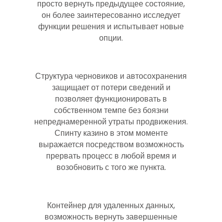
просто вернуть предыдущее состояние,
он более заинтересованно исследует
функции решения и испытывает новые
опции.
Структура черновиков и автосохранения
защищает от потери сведений и
позволяет функционировать в
собственном темпе без боязни
непреднамеренной утраты продвижения.
Спинту казино в этом моменте
выражается посредством возможность
прервать процесс в любой время и
возобновить с того же пункта.
Контейнер для удаленных данных,
возможность вернуть завершенные