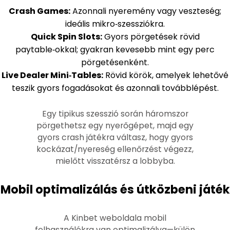
Crash Games:
Azonnali nyeremény vagy veszteség;
ideális mikro‑szessziókra.
Quick Spin Slots:
Gyors pörgetések rövid
paytable‑okkal; gyakran kevesebb mint egy perc
pörgetésenként.
Live Dealer Mini‑Tables:
Rövid körök, amelyek lehetővé
teszik gyors fogadásokat és azonnali továbblépést.
Egy tipikus szesszió során háromszor
pörgethetsz egy nyerőgépet, majd egy
gyors crash játékra váltasz, hogy gyors
kockázat/nyereség ellenőrzést végezz,
mielőtt visszatérsz a lobbyba.
Mobil optimalizálás és útközbeni játék
A Kinbet weboldala mobil
felhasználókra van optimalizálva—külön