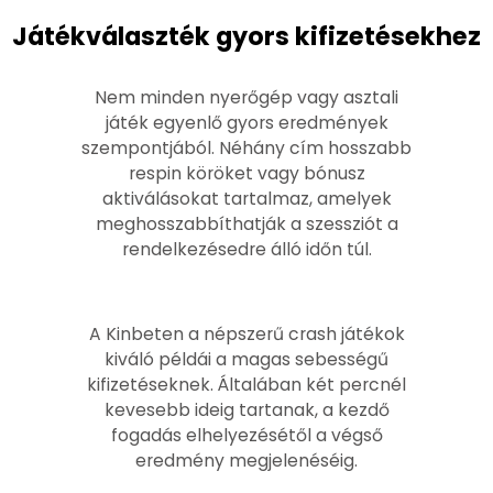
Játékválaszték gyors kifizetésekhez
Nem minden nyerőgép vagy asztali
játék egyenlő gyors eredmények
szempontjából. Néhány cím hosszabb
respin köröket vagy bónusz
aktiválásokat tartalmaz, amelyek
meghosszabbíthatják a szessziót a
rendelkezésedre álló időn túl.
A Kinbeten a népszerű crash játékok
kiváló példái a magas sebességű
kifizetéseknek. Általában két percnél
kevesebb ideig tartanak, a kezdő
fogadás elhelyezésétől a végső
eredmény megjelenéséig.