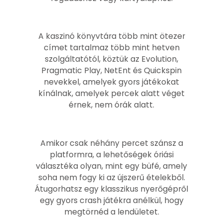
A kaszinó könyvtára több mint ötezer
címet tartalmaz több mint hetven
szolgáltatótól, köztük az Evolution,
Pragmatic Play, NetEnt és Quickspin
nevekkel, amelyek gyors játékokat
kínálnak, amelyek percek alatt véget
érnek, nem órák alatt.
Amikor csak néhány percet szánsz a
platformra, a lehetőségek óriási
választéka olyan, mint egy büfé, amely
soha nem fogy ki az újszerű ételekből.
Átugorhatsz egy klasszikus nyerőgépről
egy gyors crash játékra anélkül, hogy
megtörnéd a lendületet.