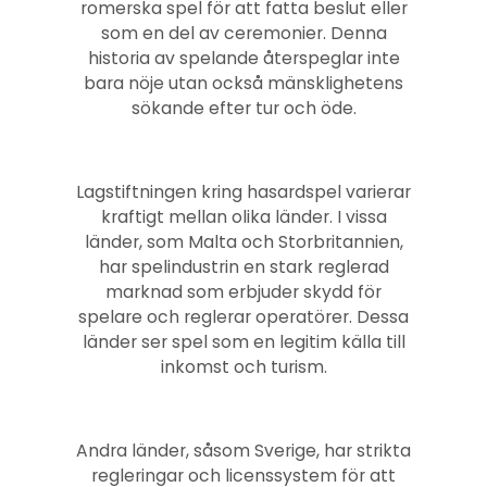
romerska spel för att fatta beslut eller
som en del av ceremonier. Denna
historia av spelande återspeglar inte
bara nöje utan också mänsklighetens
sökande efter tur och öde.
Lagstiftningen kring hasardspel varierar
kraftigt mellan olika länder. I vissa
länder, som Malta och Storbritannien,
har spelindustrin en stark reglerad
marknad som erbjuder skydd för
spelare och reglerar operatörer. Dessa
länder ser spel som en legitim källa till
inkomst och turism.
Andra länder, såsom Sverige, har strikta
regleringar och licenssystem för att