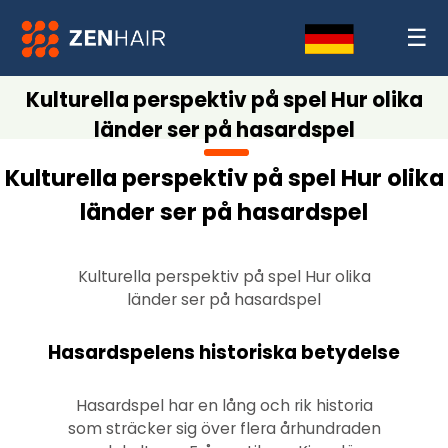
☰
Kulturella perspektiv på spel Hur olika
länder ser på hasardspel
Kulturella perspektiv på spel Hur olika
länder ser på hasardspel
Kulturella perspektiv på spel Hur olika
länder ser på hasardspel
Hasardspelens historiska betydelse
Hasardspel har en lång och rik historia
som sträcker sig över flera århundraden