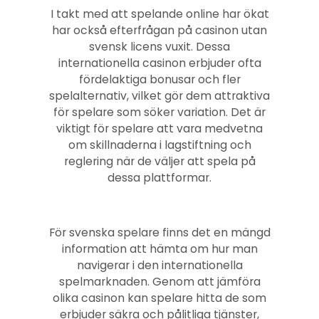
I takt med att spelande online har ökat
har också efterfrågan på casinon utan
svensk licens vuxit. Dessa
internationella casinon erbjuder ofta
fördelaktiga bonusar och fler
spelalternativ, vilket gör dem attraktiva
för spelare som söker variation. Det är
viktigt för spelare att vara medvetna
om skillnaderna i lagstiftning och
reglering när de väljer att spela på
dessa plattformar.
För svenska spelare finns det en mängd
information att hämta om hur man
navigerar i den internationella
spelmarknaden. Genom att jämföra
olika casinon kan spelare hitta de som
erbjuder säkra och pålitliga tjänster,