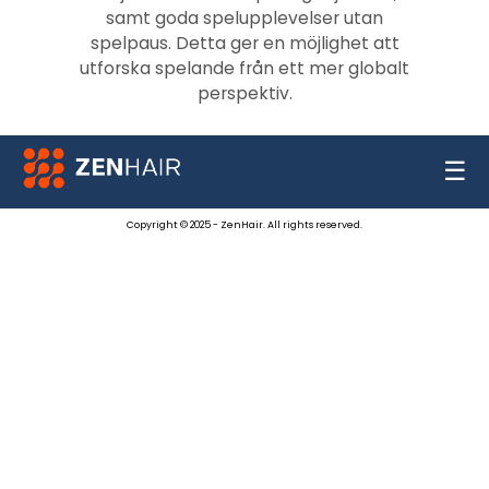
samt goda spelupplevelser utan
spelpaus. Detta ger en möjlighet att
utforska spelande från ett mer globalt
perspektiv.
☰
Copyright © 2025 - ZenHair. All rights reserved.