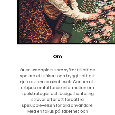
Om
är en webbplats som syftar till att ge
spelare ett säkert och tryggt sätt att
njuta av sina casinobesök. Genom att
erbjuda omfattande information om
spelstrategier och budgethantering
strävar efter att förbättra
spelupplevelsen för alla användare.
Med en fokus på säkerhet och