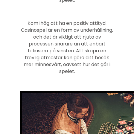
spelet.
Kom ihåg att ha en positiv attityd.
Casinospel är en form av underhållning,
och det är viktigt att njuta av
processen snarare än att enbart
fokusera på vinsten. Att skapa en
trevlig atmosfär kan göra ditt besök
mer minnesvärt, oavsett hur det går i
spelet.