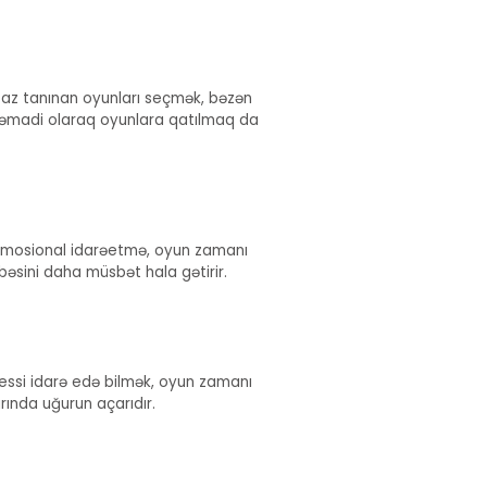
aha az tanınan oyunları seçmək, bəzən
təmadi olaraq oyunlara qatılmaq da
r. Emosional idarəetmə, oyun zamanı
übəsini daha müsbət hala gətirir.
essi idarə edə bilmək, oyun zamanı
rında uğurun açarıdır.