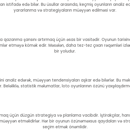
an istifadə edə bilər. Bu üsullar arasında, keçmiş oyunların analiz e
yararlanma və strategiyaların müəyyən edilməsi var.
da qazanma şansını artırmaq üçün əsas bir vasitədir. Oyunun tarixi
çimlər etməyə kömək edir. Məsələn, daha tez-tez çıxan rəqəmləri iz
bir yoludur.
ələrini analiz edərək, müəyyən tendensiyaları aşkar edə bilərlər. Bu 
. Beləliklə, statistik məlumatlar, loto oyunlarının özünü yaxşılaşdırma
maq üçün düzgün strategiya və planlama vacibdir. İştirakçılar, ha
üəyyən etməlidirlər. Hər bir oyunun özünəməxsus qaydaları və str
seçim etmək önəmlidir.