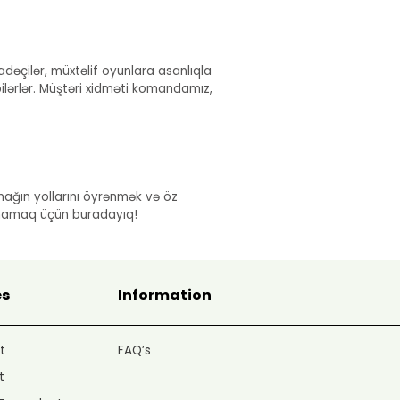
adəçilər, müxtəlif oyunlara asanlıqla
ilərlər. Müştəri xidməti komandamız,
mağın yollarını öyrənmək və öz
sınamaq üçün buradayıq!
es
Information
t
FAQ’s
t