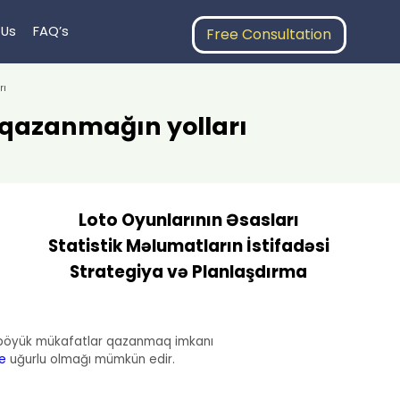
 Us
FAQ’s
Free Consultation
rı
da qazanmağın yolları
Loto Oyunlarının Əsasları
Statistik Məlumatların İstifadəsi
Strategiya və Planlaşdırma
 və böyük mükafatlar qazanmaq imkanı
ne
uğurlu olmağı mümkün edir.