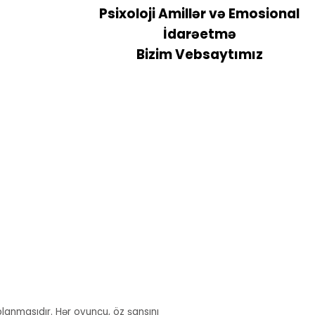
Psixoloji Amillər və Emosional
İdarəetmə
Bizim Vebsaytımız
lanmasıdır. Hər oyunçu, öz şansını