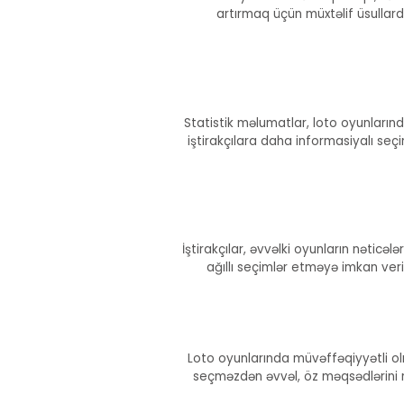
artırmaq üçün müxtəlif üsullard
Statistik məlumatlar, loto oyunların
iştirakçılara daha informasiyalı se
İştirakçılar, əvvəlki oyunların nətic
ağıllı seçimlər etməyə imkan verir
Loto oyunlarında müvəffəqiyyətli ol
seçməzdən əvvəl, öz məqsədlərini m