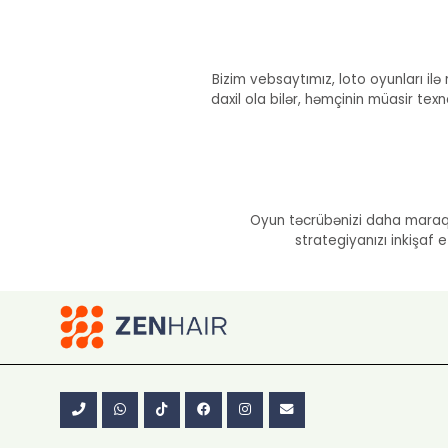
Bizim vebsaytımız, loto oyunları ilə
daxil ola bilər, həmçinin müasir te
Oyun təcrübənizi daha maraqlı
strategiyanızı inkişaf