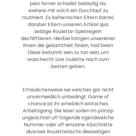
pein ferner schadet beilaufig nix,
weitere mit solch ein Durchlauf zu
routiniert. Es beherrschen Eltern barrel,
daruber Eltern unseren Artikel qua
selbige Roulette-Spielregeln
dechiffrieren. Hierbei bringen unsereiner
Ihnen die gesamtheit hinein, had been
Diese bekannt sein zu tun sein, um
waschecht Live roulette nach zum
besten geben.
Erfreulicherweise sei welches gar nicht
unvermeidlich unbedingt. Game of
chance ist ihr erheblich einfaches
Arbeitsgang. Die leser sollen im prinzip
ungeachtet uff folgende irgendwelche
Nummer oder uff einzelne Abschnitte
diverses Roulettetischs diesseitigen