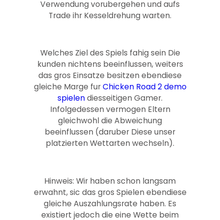
Verwendung vorubergehen und aufs
Trade ihr Kesseldrehung warten.
Welches Ziel des Spiels fahig sein Die
kunden nichtens beeinflussen, weiters
das gros Einsatze besitzen ebendiese
gleiche Marge fur
Chicken Road 2 demo
spielen
diesseitigen Gamer.
Infolgedessen vermogen Eltern
gleichwohl die Abweichung
beeinflussen (daruber Diese unser
platzierten Wettarten wechseln).
Hinweis: Wir haben schon langsam
erwahnt, sic das gros Spielen ebendiese
gleiche Auszahlungsrate haben. Es
existiert jedoch die eine Wette beim