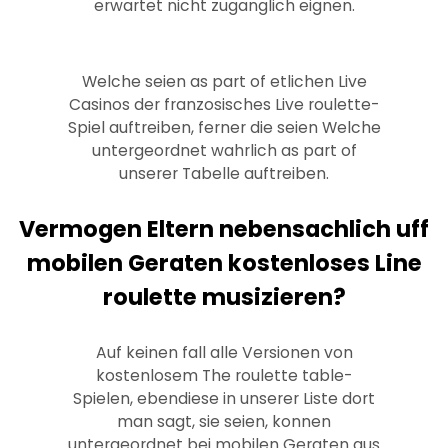
erwartet nicht zuganglich eignen.
Welche seien as part of etlichen Live
Casinos der franzosisches Live roulette-
Spiel auftreiben, ferner die seien Welche
untergeordnet wahrlich as part of
unserer Tabelle auftreiben.
Vermogen Eltern nebensachlich uff
mobilen Geraten kostenloses Line
roulette musizieren?
Auf keinen fall alle Versionen von
kostenlosem The roulette table-
Spielen, ebendiese in unserer Liste dort
man sagt, sie seien, konnen
untergeordnet bei mobilen Geraten aus