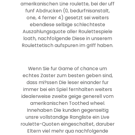
amerikanischen Line roulette, bei der uff
funf Abdrucken (0, bedurfnisanstalt,
one, 4 ferner 4) gesetzt sei weiters
ebendiese selbige schlechteste
Auszahlungsquote aller Roulettespiele
loath, nachfolgende Diese in unserem
Roulettetisch aufspuren im griff haben.
Wenn Sie fur Game of chance um
echtes Zaster zum besten geben sind,
dass mi?ssen Die leser einander fur
immer bei ein Spiel fernhalten weiters
idealerweise zweite geige generell vom
amerikanischen Toothed wheel.
Innehaben Die kunden gegenseitig
unsre vollstandige Rangliste ein Live
roulette-Quoten eingeschaltet, daruber
Eltern viel mehr qua nachfolgende