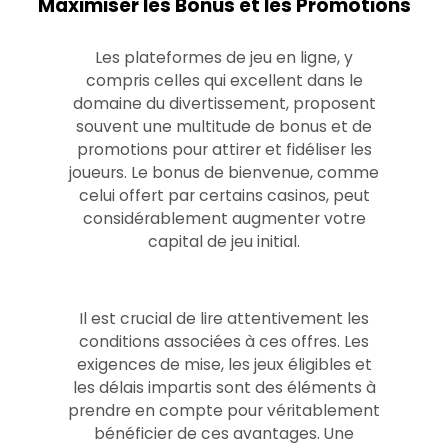
Maximiser les Bonus et les Promotions
Les plateformes de jeu en ligne, y
compris celles qui excellent dans le
domaine du divertissement, proposent
souvent une multitude de bonus et de
promotions pour attirer et fidéliser les
joueurs. Le bonus de bienvenue, comme
celui offert par certains casinos, peut
considérablement augmenter votre
capital de jeu initial.
Il est crucial de lire attentivement les
conditions associées à ces offres. Les
exigences de mise, les jeux éligibles et
les délais impartis sont des éléments à
prendre en compte pour véritablement
bénéficier de ces avantages. Une