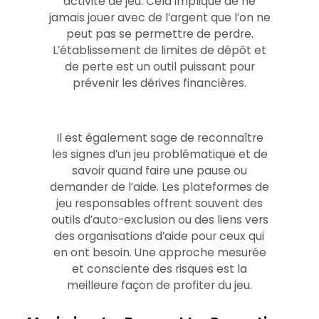
activité de jeu. Cela implique de ne
jamais jouer avec de l’argent que l’on ne
peut pas se permettre de perdre.
L’établissement de limites de dépôt et
de perte est un outil puissant pour
prévenir les dérives financières.
Il est également sage de reconnaître
les signes d’un jeu problématique et de
savoir quand faire une pause ou
demander de l’aide. Les plateformes de
jeu responsables offrent souvent des
outils d’auto-exclusion ou des liens vers
des organisations d’aide pour ceux qui
en ont besoin. Une approche mesurée
et consciente des risques est la
meilleure façon de profiter du jeu.