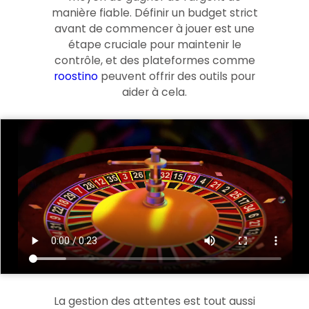
manière fiable. Définir un budget strict
avant de commencer à jouer est une
étape cruciale pour maintenir le
contrôle, et des plateformes comme
roostino
peuvent offrir des outils pour
aider à cela.
La gestion des attentes est tout aussi