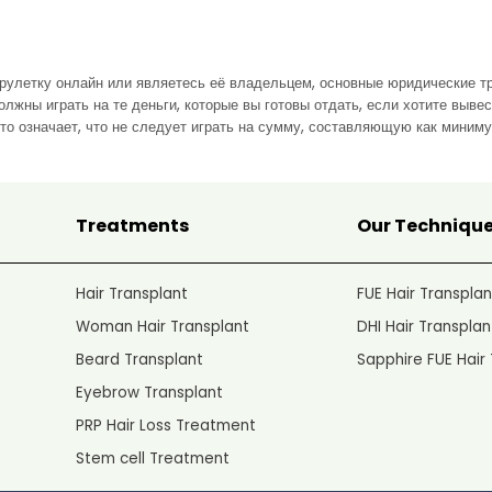
в рулетку онлайн или являетесь её владельцем, основные юридические 
олжны играть на те деньги, которые вы готовы отдать, если хотите выве
то означает, что не следует играть на сумму, составляющую как миниму
Treatments
Our Techniqu
Hair Transplant
FUE Hair Transplan
Woman Hair Transplant
DHI Hair Transplan
Beard Transplant
Sapphire FUE Hair
Eyebrow Transplant
PRP Hair Loss Treatment
Stem cell Treatment