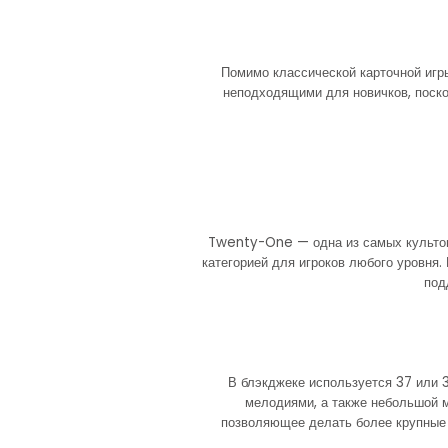
Помимо классической карточной игры
неподходящими для новичков, поскол
Twenty-One — одна из самых культовы
категорией для игроков любого уровня.
под
В блэкджеке используется 37 или 
мелодиями, а также небольшой м
позволяющее делать более крупные с