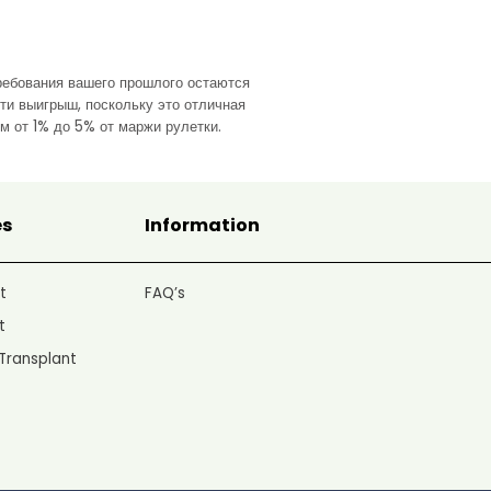
требования вашего прошлого остаются
сти выигрыш, поскольку это отличная
м от 1% до 5% от маржи рулетки.
es
Information
t
FAQ’s
t
 Transplant