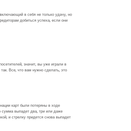
включающий в себя не только удачу, но
редиторам добиться успеха, если они
осетителей, значит, вы уже играли в
так. Все, что вам нужно сделать, это
инации карт были потеряны в ходе
о сумма выпадет два, три или даже
чкой, и стрелку придется снова выпадет