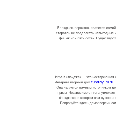
Блэкджек, вероятно, является самой 
стараясь не предлагать невыгодные к
фишек или пять сотен. Существуют
Игра в блэкджек — это нестареющая 
Интернет игорный дом
tumray-ru.ru
–
Она является важным источником ден
призы. Независимо от того, увлека
блэкджеке, в котором вам нужно иг
Попробуйте здесь демо-версии сам