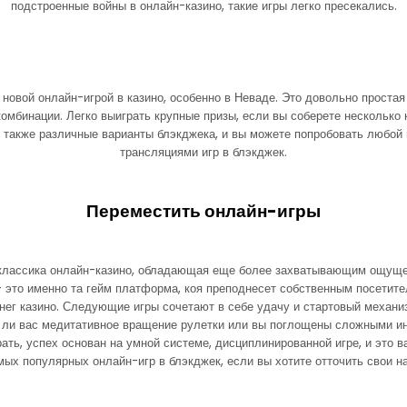
подстроенные войны в онлайн-казино, такие игры легко пресекались.
новой онлайн-игрой в казино, особенно в Неваде. Это довольно простая 
омбинации. Легко выиграть крупные призы, если вы соберете несколько 
 также различные варианты блэкджека, и вы можете попробовать любой и
трансляциями игр в блэкджек.
Переместить онлайн-игры
классика онлайн-казино, обладающая еще более захватывающим ощущен
 это именно та гейм платформа, коя преподнесет собственным посетит
ег казино. Следующие игры сочетают в себе удачу и стартовый механи
ет ли вас медитативное вращение рулетки или вы поглощены сложными ин
рать, успех основан на умной системе, дисциплинированной игре, и это
ых популярных онлайн-игр в блэкджек, если вы хотите отточить свои нав