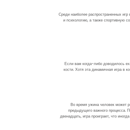
Среди наиболее распространенных игр 
и психологию, а также спортивную с
Если вам когда-либо доводилось еха
кости. Хотя эта динамичная игра в к
Во время ужина человек может ре
предыдущего важного процесса. По
двенадцать, игра проиграет, что иногд