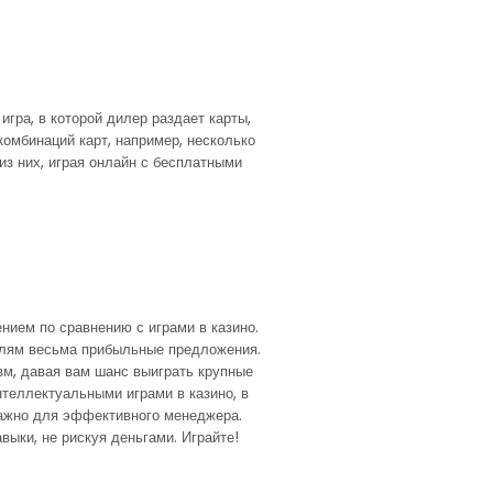
игра, в которой дилер раздает карты,
комбинаций карт, например, несколько
з них, играя онлайн с бесплатными
ием по сравнению с играми в казино.
елям весьма прибыльные предложения.
зм, давая вам шанс выиграть крупные
теллектуальными играми в казино, в
 важно для эффективного менеджера.
ыки, не рискуя деньгами. Играйте!