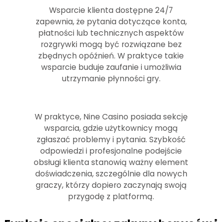
Wsparcie klienta dostępne 24/7
zapewnia, że pytania dotyczące konta,
płatności lub technicznych aspektów
rozgrywki mogą być rozwiązane bez
zbędnych opóźnień. W praktyce takie
wsparcie buduje zaufanie i umożliwia
utrzymanie płynności gry.
W praktyce, Nine Casino posiada sekcję
wsparcia, gdzie użytkownicy mogą
zgłaszać problemy i pytania. Szybkość
odpowiedzi i profesjonalne podejście
obsługi klienta stanowią ważny element
doświadczenia, szczególnie dla nowych
graczy, którzy dopiero zaczynają swoją
przygodę z platformą.