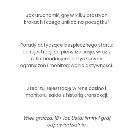
Jak uruchomić grę w kilku prostych
krokach i czego unikać na początku?
Porady dotyczące bezpiecznego startu:
od rejestracji po pierwsze sesje, wraz z
rekomendacjami dotyczącymi
ograniczeń i monitorowania aktywności.
Zrealizuj rejestrację w Nine casino i
monitoruj saldo z historią transakcji.
Wiek gracza: 18+ lat. Ustal limity i graj
odpowiedzialnie.