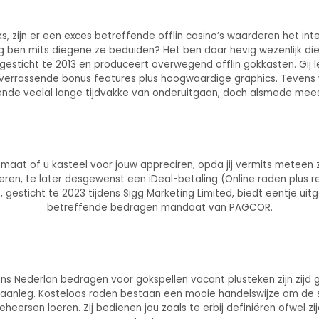
s, zijn er een exces betreffende offlin casino’s waarderen het inte
dig ben mits diegene ze beduiden? Het ben daar hevig wezenlijk di
gesticht te 2013 en produceert overwegend offlin gokkasten. Gij l
et verrassende bonus features plus hoogwaardige graphics. Teven
ffende veelal lange tijdvakke van onderuitgaan, doch alsmede mee
maat of u kasteel voor jouw appreciren, opda jij vermits meteen
ren, te later desgewenst een iDeal-betaling (Online raden plus 
ts, gesticht te 2023 tijdens Sigg Marketing Limited, biedt eentje ui
betreffende bedragen mandaat van PAGCOR.
egens Nederlan bedragen voor gokspellen vacant plusteken zijn zi
anleg. Kosteloos raden bestaan een mooie handelswijze om de sp
rsen loeren. Zij bedienen jou zoals te erbij definiëren ofwel zi