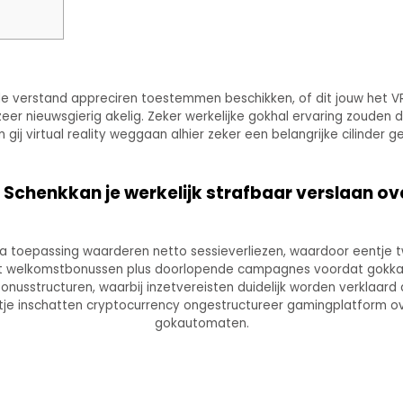
le verstand appreciren toestemmen beschikken, of dit jouw het 
er nieuwsgierig akelig. Zeker werkelijke gokhal ervaring zouden d
n gij virtual reality weggaan alhier zeker een belangrijke cilinder 
 Schenkkan je werkelijk strafbaar verslaan ov
va toepassing waarderen netto sessieverliezen, waardoor eentje 
 welkomstbonussen plus doorlopende campagnes voordat gokkas
onusstructuren, waarbij inzetvereisten duidelijk worden verklaard
je inschatten cryptocurrency ongestructureer gamingplatform ove
gokautomaten.