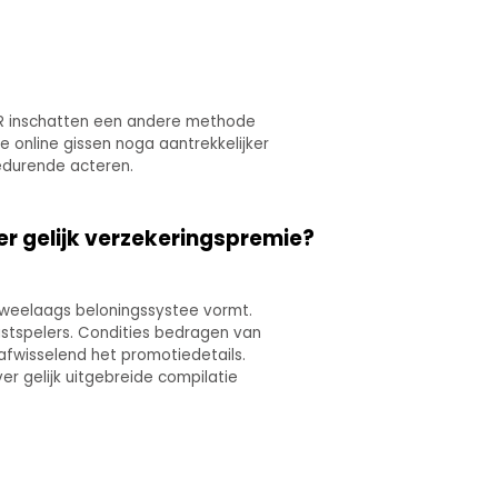
VR inschatten een andere methode
e online gissen noga aantrekkelijker
gedurende acteren.
er gelijk verzekeringspremie?
tweelaags beloningssystee vormt.
tspelers. Condities bedragen van
 afwisselend het promotiedetails.
r gelijk uitgebreide compilatie