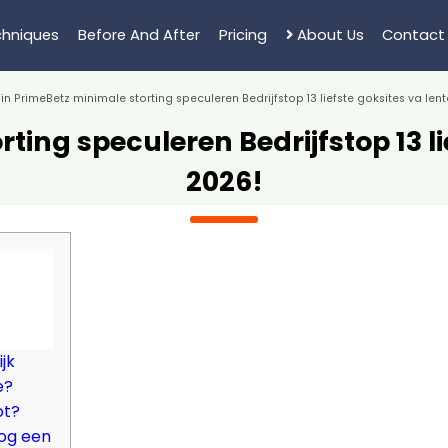
hniques
Before And After
Pricing
About Us
Contact
in PrimeBetz minimale storting speculeren Bedrijfstop 13 liefste goksites va l
rting speculeren Bedrijfstop 13 
2026!
jk
e?
ot?
nog een