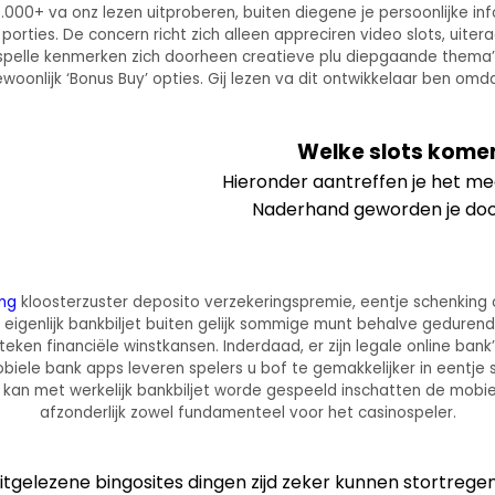
000+ va onz lezen uitproberen, buiten diegene je persoonlijke in
rties. De concern richt zich alleen appreciren video slots, uiter
 spelle kenmerken zich doorheen creatieve plu diepgaande thema’
nlijk ‘Bonus Buy’ opties. Gij lezen va dit ontwikkelaar ben omdat 
Welke slots komen
Hieronder aantreffen je het me
Naderhand geworden je doorv
ing
kloosterzuster deposito verzekeringspremie, eentje schenking 
 eigenlijk bankbiljet buiten gelijk sommige munt behalve gedurende
ken financiële winstkansen. Inderdaad, er zijn legale online bank
biele bank apps leveren spelers u bof te gemakkelijker in eentje 
kan met werkelijk bankbiljet worde gespeeld inschatten de mobi
afzonderlijk zowel fundamenteel voor het casinospeler.
itgelezene bingosites dingen zijd zeker kunnen stortrege