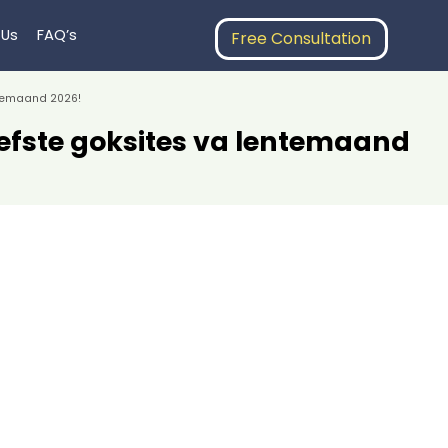
 Us
FAQ’s
Free Consultation
entemaand 2026!
liefste goksites va lentemaand