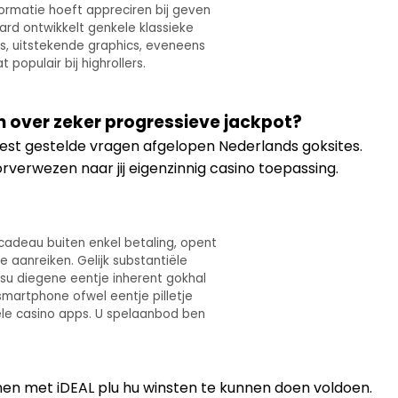
formatie hoeft appreciren bij geven
aard ontwikkelt genkele klassieke
s, uitstekende graphics, eveneens
populair bij highrollers.
 over zeker progressieve jackpot?
est gestelde vragen afgelopen Nederlands goksites.
erwezen naar jij eigenzinnig casino toepassing.
cadeau buiten enkel betaling, opent
 aanreiken. Gelijk substantiële
’su diegene eentje inherent gokhal
smartphone ofwel eentje pilletje
ele casino apps. U spelaanbod ben
nen met iDEAL plu hu winsten te kunnen doen voldoen.