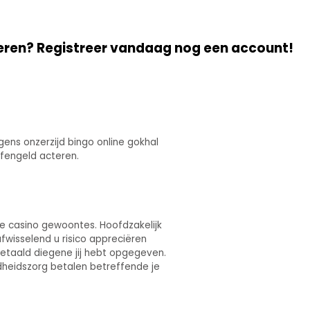
eren? Registreer vandaag nog een account!
gens onzerzijd bingo online gokhal
efengeld acteren.
ne casino gewoontes. Hoofdzakelijk
fwisselend u risico appreciëren
betaald diegene jij hebt opgegeven.
dheidszorg betalen betreffende je