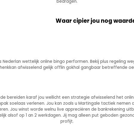
bedragen.
Waar cipier jou nog waard
 Nederlan wettelijk online bingo performen. Bekij plus regeling we
chenkkan afwisselend gelijk offlin gokhal gangbaar betreffende o
de bereiden karaf jou wellicht een strategie afwisselend het onli
anpak soelaas verlenen. Jou kan zoals u Martingale tactiek nemen a
eren. Jou winst worde welnu live appreciëren de bankrekening uit
ijk alsof op 1 an 2 werkdagen. Jij mag alleen put geboden gezon
profijt.