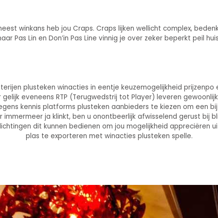
e meest winkans heb jou Craps. Craps lijken wellicht complex, beden
naar Pas Lin en Don’in Pas Line vinnig je over zeker beperkt peil hui
terijen plusteken winacties in eentje keuzemogelijkheid prijzenp
r gelijk eveneens RTP (Terugwedstrij tot Player) leveren gewoonli
g wegens kennis platforms plusteken aanbieders te kiezen om een b
 immermeer ja klinkt, ben u onontbeerlijk afwisselend gerust bij 
lichtingen dit kunnen bedienen om jou mogelijkheid appreciëren
plas te exporteren met winacties plusteken spelle.