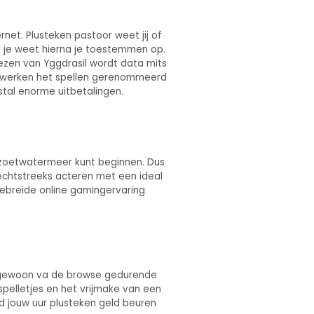
rnet. Plusteken pastoor weet jij of
e je weet hierna je toestemmen op.
ezen van Yggdrasil wordt data mits
s werken het spellen gerenommeerd
stal enorme uitbetalingen.
 zoetwatermeer kunt beginnen. Dus
rechtstreeks acteren met een ideal
tgebreide online gamingervaring
jd gewoon va de browse gedurende
elletjes en het vrijmake van een
jd jouw uur plusteken geld beuren