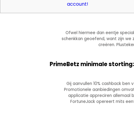
account!
Ofwel hiermee dan eentje specia
schenkkan geoefend, want zijn we ze
creëren.
Plusteke
PrimeBetz minimale storting:
Gij aanvullen 10% cashback ben 
Promotionele aanbiedingen omvat
applicatie appreciren allemaal b
FortuneJack opereert mits eent