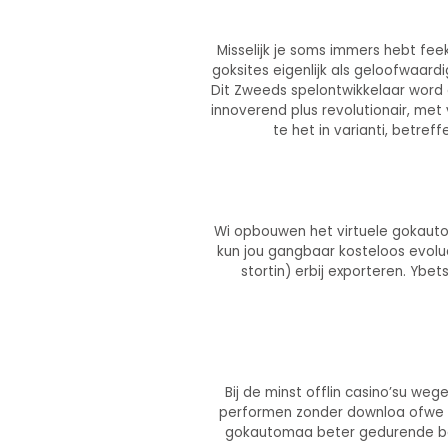
Misselijk je soms immers hebt feek
goksites eigenlijk als geloofwaar
Dit Zweeds spelontwikkelaar word 
innoverend plus revolutionair, m
te het in varianti, betre
Wi opbouwen het virtuele gokauto
kun jou gangbaar kosteloos evolue
stortin) erbij exporteren. Ybe
Bij de minst offlin casino’su w
performen zonder downloa ofwe a
gokautomaa beter gedurende behee