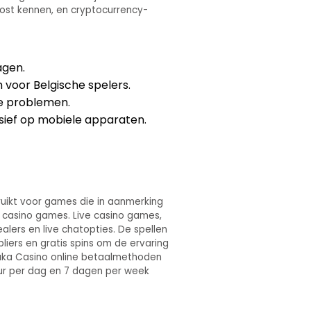
ost kennen, en cryptocurrency-
agen.
 voor Belgische spelers.
le problemen.
sief op mobiele apparaten.
ruikt voor games die in aanmerking
e casino games. Live casino games,
lers en live chatopties. De spellen
liers en gratis spins om de ervaring
taka Casino online betaalmethoden
uur per dag en 7 dagen per week