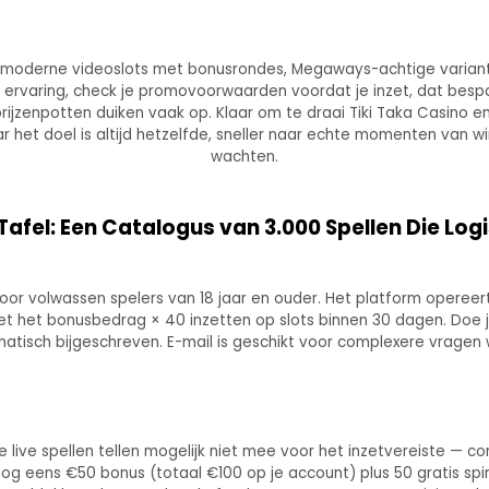
en, moderne videoslots met bonusrondes, Megaways-achtige varian
n ervaring, check je promovoorwaarden voordat je inzet, dat besp
jzenpotten duiken vaak op. Klaar om te draai Tiki Taka Casino 
 het doel is altijd hetzelfde, sneller naar echte momenten van wi
wachten.
 Tafel: Een Catalogus van 3.000 Spellen Die L
voor volwassen spelers van 18 jaar en ouder. Het platform operee
t het bonusbedrag × 40 inzetten op slots binnen 30 dagen. Doe j
isch bijgeschreven. E-mail is geschikt voor complexere vragen 
ve spellen tellen mogelijk niet mee voor het inzetvereiste — c
nog eens €50 bonus (totaal €100 op je account) plus 50 gratis spin