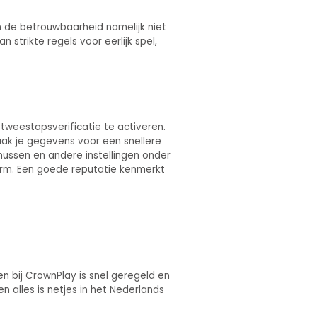
an de betrouwbaarheid namelijk niet
strikte regels voor eerlijk spel,
 tweestapsverificatie te activeren.
aak je gegevens voor een snellere
onussen en andere instellingen onder
herm. Een goede reputatie kenmerkt
en bij CrownPlay is snel geregeld en
 alles is netjes in het Nederlands