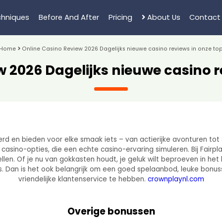
hniques
Before And After
Pricing
About Us
Contact
Home
Online Casino Review 2026 Dagelijks nieuwe casino reviews in onze top
 2026 Dagelijks nieuwe casino re
erd en bieden voor elke smaak iets – van actierijke avonturen tot s
e casino-opties, die een echte casino-ervaring simuleren. Bij Fairpl
en. Of je nu van gokkasten houdt, je geluk wilt beproeven in het l
wils. Dan is het ook belangrijk om een goed spelaanbod, leuke bon
vriendelijke klantenservice te hebben.
crownplaynl.com
Overige bonussen