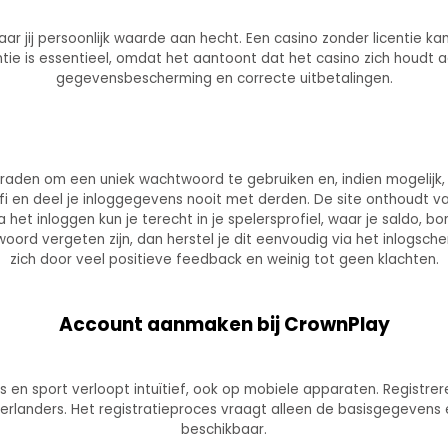
ar jij persoonlijk waarde aan hecht. Een casino zonder licentie k
ie is essentieel, omdat het aantoont dat het casino zich houdt aan 
gegevensbescherming en correcte uitbetalingen.
e raden om een uniek wachtwoord te gebruiken en, indien mogelijk,
fi en deel je inloggegevens nooit met derden. De site onthoudt v
het inloggen kun je terecht in je spelersprofiel, waar je saldo, b
twoord vergeten zijn, dan herstel je dit eenvoudig via het inlogsc
zich door veel positieve feedback en weinig tot geen klachten.
Account aanmaken bij CrownPlay
 en sport verloopt intuïtief, ook op mobiele apparaten. Registrer
rlanders. Het registratieproces vraagt alleen de basisgegevens en
beschikbaar.