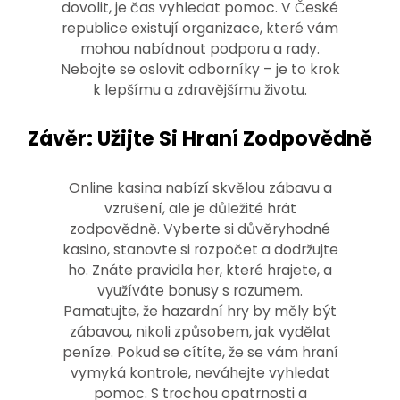
dovolit, je čas vyhledat pomoc. V České
republice existují organizace, které vám
mohou nabídnout podporu a rady.
Nebojte se oslovit odborníky – je to krok
k lepšímu a zdravějšímu životu.
Závěr: Užijte Si Hraní Zodpovědně
Online kasina nabízí skvělou zábavu a
vzrušení, ale je důležité hrát
zodpovědně. Vyberte si důvěryhodné
kasino, stanovte si rozpočet a dodržujte
ho. Znáte pravidla her, které hrajete, a
využíváte bonusy s rozumem.
Pamatujte, že hazardní hry by měly být
zábavou, nikoli způsobem, jak vydělat
peníze. Pokud se cítíte, že se vám hraní
vymyká kontrole, neváhejte vyhledat
pomoc. S trochou opatrnosti a