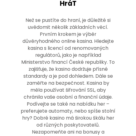
HráT
Než se pustíte do hraní, je důležité si
uvědomit několik základních věcí.
Prvním krokem je výběr
důvěryhodného online kasina. Hledejte
kasina s licencí od renomovaných
regulátorů, jako je například
Ministerstvo financí České republiky. To
zajišťuje, že kasino dodržuje přísné
standardy a je pod dohledem. Dále se
zaměřte na bezpečnost. Kasina by
měla používat šifrování SSL, aby
chránila vaše osobní a finanční údaje.
Podívejte se také na nabídku her –
preferujete automaty, nebo spíše stolní
hry? Dobré kasino má širokou škálu her
od různých poskytovatelů.
Nezapomeňte ani na bonusy a