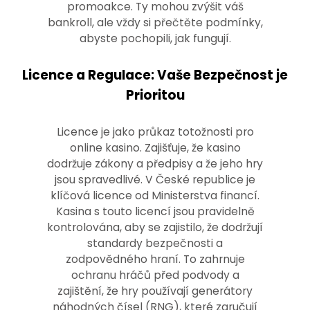
promoakce. Ty mohou zvýšit váš
bankroll, ale vždy si přečtěte podmínky,
abyste pochopili, jak fungují.
Licence a Regulace: Vaše Bezpečnost je
Prioritou
Licence je jako průkaz totožnosti pro
online kasino. Zajišťuje, že kasino
dodržuje zákony a předpisy a že jeho hry
jsou spravedlivé. V České republice je
klíčová licence od Ministerstva financí.
Kasina s touto licencí jsou pravidelně
kontrolována, aby se zajistilo, že dodržují
standardy bezpečnosti a
zodpovědného hraní. To zahrnuje
ochranu hráčů před podvody a
zajištění, že hry používají generátory
náhodných čísel (RNG), které zaručují