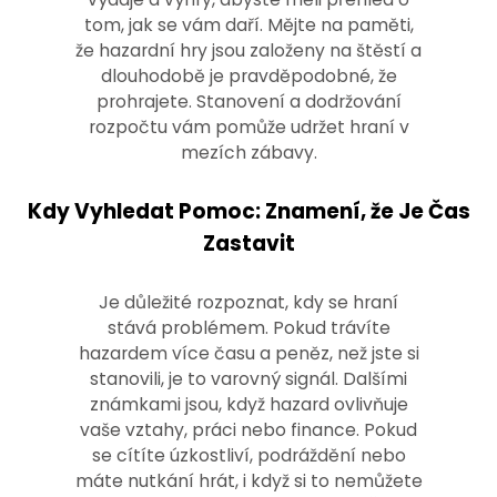
tom, jak se vám daří. Mějte na paměti,
že hazardní hry jsou založeny na štěstí a
dlouhodobě je pravděpodobné, že
prohrajete. Stanovení a dodržování
rozpočtu vám pomůže udržet hraní v
mezích zábavy.
Kdy Vyhledat Pomoc: Znamení, že Je Čas
Zastavit
Je důležité rozpoznat, kdy se hraní
stává problémem. Pokud trávíte
hazardem více času a peněz, než jste si
stanovili, je to varovný signál. Dalšími
známkami jsou, když hazard ovlivňuje
vaše vztahy, práci nebo finance. Pokud
se cítíte úzkostliví, podráždění nebo
máte nutkání hrát, i když si to nemůžete