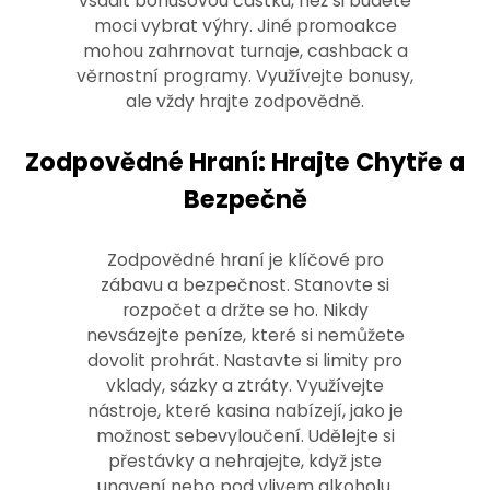
vsadit bonusovou částku, než si budete
moci vybrat výhry. Jiné promoakce
mohou zahrnovat turnaje, cashback a
věrnostní programy. Využívejte bonusy,
ale vždy hrajte zodpovědně.
Zodpovědné Hraní: Hrajte Chytře a
Bezpečně
Zodpovědné hraní je klíčové pro
zábavu a bezpečnost. Stanovte si
rozpočet a držte se ho. Nikdy
nevsázejte peníze, které si nemůžete
dovolit prohrát. Nastavte si limity pro
vklady, sázky a ztráty. Využívejte
nástroje, které kasina nabízejí, jako je
možnost sebevyloučení. Udělejte si
přestávky a nehrajejte, když jste
unavení nebo pod vlivem alkoholu.